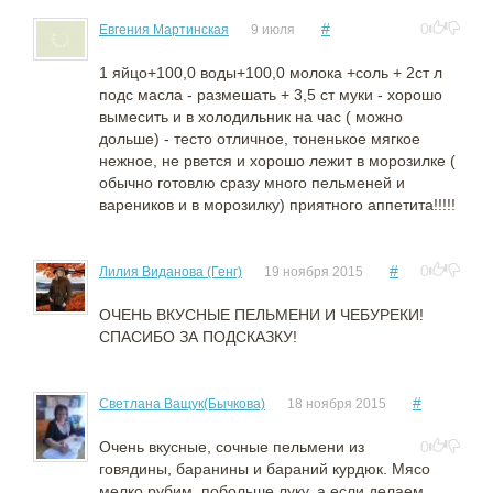
#
0
Евгения Мартинская
9 июля
1 яйцо+100,0 воды+100,0 молока +соль + 2ст л
подс масла - размешать + 3,5 ст муки - хорошо
вымесить и в холодильник на час ( можно
дольше) - тесто отличное, тоненькое мягкое
нежное, не рвется и хорошо лежит в морозилке (
обычно готовлю сразу много пельменей и
вареников и в морозилку) приятного аппетита!!!!!
#
0
Лилия Виданова (Генг)
19 ноября 2015
ОЧЕНЬ ВКУСНЫЕ ПЕЛЬМЕНИ И ЧЕБУРЕКИ!
СПАСИБО ЗА ПОДСКАЗКУ!
#
Светлана Ващук(Бычкова)
18 ноября 2015
Очень вкусные, сочные пельмени из
0
говядины, баранины и бараний курдюк. Мясо
мелко рубим, побольше луку, а если делаем