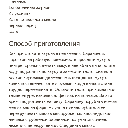
Начинка:
1кг баранины жирной
2 луковицы
2ст.л. сливочного масла
черный перец
соль
Способ приготовления:
Как приготовить вкусные пельмени с бараниной.
Горочкой на рабочую поверхность просеять муку, в
центре горочки сделать ямку, в нее вбить яйца, влить
воду, подсолить по вкусу и замесить тесто: сначала
вилкой круговыми движениями, подцепляя муку с
краев постепенно, затем руками, когда вилкой станет
трудно перемешивать. Оставить тесто при комнатной
температуре, накрыв салфеткой, на полчаса. За это
время подготовить начинку: баранину порубить ножом
мелко, как на фарш – лучше именно рубить, а не
перекручивать мясо в мясорубке, т.к. впоследствии
начинка с рубленой бараниной получится сочнее,
нежели с перекрученной. Соединить мясо с