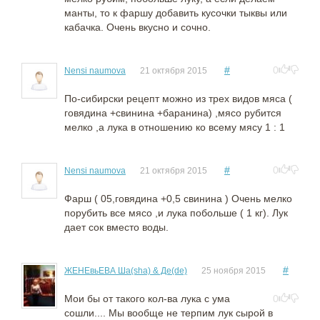
манты, то к фаршу добавить кусочки тыквы или
кабачка. Очень вкусно и сочно.
#
0
Nensi naumova
21 октября 2015
По-сибирски рецепт можно из трех видов мяса (
говядина +свинина +баранина) ,мясо рубится
мелко ,а лука в отношению ко всему мясу 1 : 1
#
0
Nensi naumova
21 октября 2015
Фарш ( 05,говядина +0,5 свинина ) Очень мелко
порубить все мясо ,и лука побольше ( 1 кг). Лук
дает сок вместо воды.
#
ЖEHЕвьЕВА Ша(sha) & Де(de)
25 ноября 2015
Мои бы от такого кол-ва лука с ума
0
сошли.... Мы вообще не терпим лук сырой в