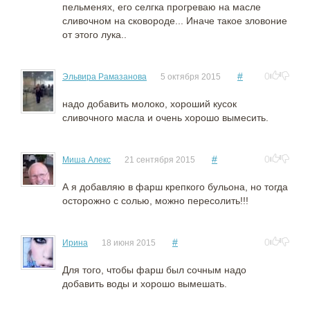
пельменях, его селгка прогреваю на масле
сливочном на сковороде... Иначе такое зловоние
от этого лука..
#
0
Эльвира Рамазанова
5 октября 2015
надо добавить молоко, хороший кусок
сливочного масла и очень хорошо вымесить.
#
0
Миша Алекc
21 сентября 2015
А я добавляю в фарш крепкого бульона, но тогда
осторожно с солью, можно пересолить!!!
#
0
Ирина
18 июня 2015
Для того, чтобы фарш был сочным надо
добавить воды и хорошо вымешать.