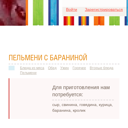
Для любых предложений по
Войти
Зарегистрироваться
сайту: ideaport@cp9.ru
ПЕЛЬМЕНИ С БАРАНИНОЙ
Блюда из мяса
Обед
Ужин
Горячее
Вторые блюда
Пельмени
Для приготовления нам
потребуется:
сыр, свинина, говядина, курица,
баранина, кролик