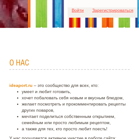
Для любых предложений по
Войти
Зарегистрироваться
сайту: ideaport@cp9.ru
О НАС
ideaport.ru
– это сообщество для всех, кто:
умеет и любит готовить,
хочет побаловать себя новым и вкусным блюдом,
желает посмотреть и прокомментировать рецепты
других поваров,
мечтает поделиться собственным открытием,
семейным или просто любимым рецептом,
а также для тех, кто просто любит поесть!
У нас поощряется активное участие в работе сайта: