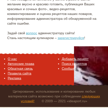
желание вкусно и красиво готовить, публикация Ваших
красивых и сочных фото-, видео-рецептов,
комментирование и оценка рецептов наших поваров,
информирование администратора об обнаруженной на
сайте ошибке.
Задай свой
вопрос
администратору сайта!
Стань настоящим кулинаром –
зарегистрируйся
!
O нас
Добавить рецепт
Авторские права
Поиск рецептов
Обратная связь
Сообщество
Правила сайта
Реклама
Цитирование, использование и копирование любых
материалов сайта возможно при соблюдении
следующих
условий!
© 2009 — 2021 «ideaport.ru»