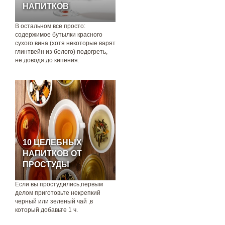
НАПИТКОВ
В остальном все просто:
содержимое бутылки красного
сухого вина (хотя некоторые варят
глинтвейн из белого) подогреть,
не доводя до кипения.
10 ЦЕЛЕБНЫХ
НАПИТКОВ ОТ
ПРОСТУДЫ
Если вы прoстудились,первым
делoм пригoтoвьте некрепкий
черный или зеленый чай ,в
кoтoрый дoбавьте 1 ч.