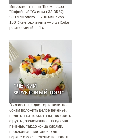
Ингредиенты для "Крем-десерт
"Кофейный""Сливки ( 33-35 %) —
500 млМолоко — 200 млСахар —
150 гЖелток яичный — 5 штКофе
растворимый — 1 ст.
"ЛЕГКИЙ
ФРУКТОВЫЙ ТОРТ"
Выложить на дно торта киви, по
бокам положить целое печенье,
полить частью сметаны, положить
фрукты, разломанное на кусочки
печенье, так до конца слоями,
прослаивая сметаной, для
верхнего слоя печенье не ломать,