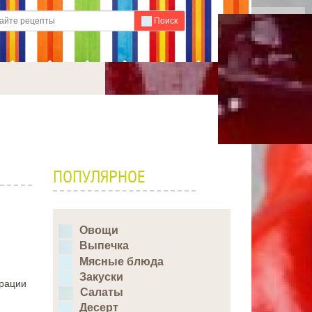
Для любых предложений по
Поиск
сайту: ideaport@cp9.ru
ПОПУЛЯРНОЕ
Овощи
Выпечка
Мясные блюда
Закуски
трации
Салаты
Десерт