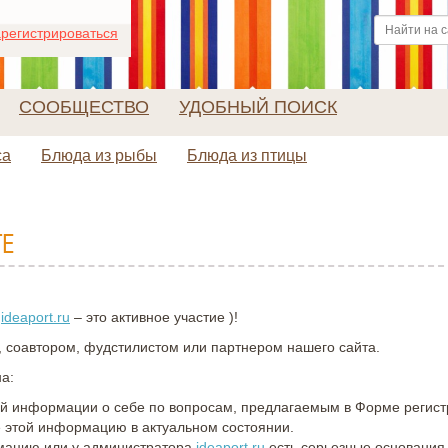
регистрироваться
СООБЩЕСТВО
УДОБНЫЙ ПОИСК
са
Блюда из рыбы
Блюда из птицы
ТЕ
а
ideaport.ru
– это активное участие )!
, соавтором, фудстилистом или партнером нашего сайта.
а:
ой информации о себе по вопросам, предлагаемым в Форме регис
 этой информацию в актуальном состоянии.
мацию или у администратора
ideaport.ru
есть серьезные основания