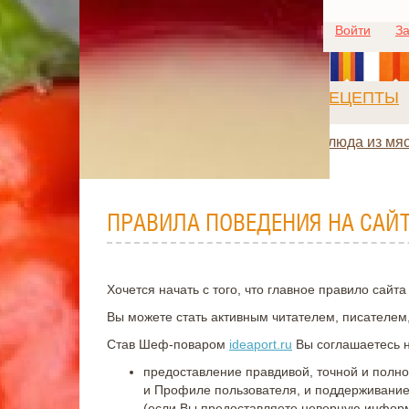
Войти
За
РЕЦЕПТЫ
Блюда из мя
ПРАВИЛА ПОВЕДЕНИЯ НА САЙ
Хочется начать с того, что главное правило сайт
Вы можете стать активным читателем, писателем
Став Шеф-поваром
ideaport.ru
Вы соглашаетесь н
предоставление правдивой, точной и полн
и Профиле пользователя, и поддерживание
(если Вы предоставляете неверную инфор