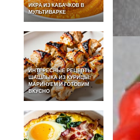
ИКРА
ИЗ
КАБАЧКОВ
В
МУЛЬТИВАРКЕ
ИНТЕРЕСНЫЕ
РЕЦЕПТЫ
ШАШЛЫКА
ИЗ
КУРИЦЫ:
МАРИНУЕМ
И
ГОТОВИМ
ВКУСНО