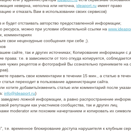
рмация неверна, неполна или неточна,
ideaport.ru
имеет право
рацию и отказать Вам в использовании своих сервисов)
в и будет отстаивать авторство предоставленной информации;
 ресурса, можно при условии обязательной ссылки на
www.ideapor
ах, комментариях
вьте свои нецензурные сообщения при себе ;).
ков
нашем сайте, так и других источниках; Копирование информации с 
е права: т.е. в зависимости от того откуда копируется, соблюдаетс
ания чужих рецептов и фотографий Вы сознательно принимаете на 
рав).
ете править свои комментарии в течении 15 мин., а статью в тече
 статья переходит в пользование администрации сайта.
ли хотите добавить/изменить статью или комментарий после указа
а:
info@ideaport.ru
)
ие заведомо ложной информации, а равно распространение информ
вой репутации как участников сообщества, так и других лиц
ками moderator или похожим начертанием и копировать их символи
", т.е. временное блокирование доступа нарушителя к клубным сер