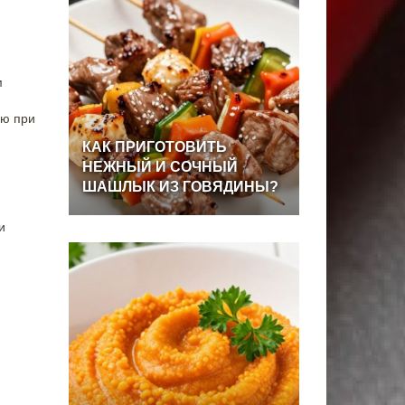
м
ию при
КАК
ПРИГОТОВИТЬ
НЕЖНЫЙ
И
СОЧНЫЙ
ШАШЛЫК
ИЗ
ГОВЯДИНЫ?
и