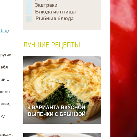
Завтраки
Блюда из птицы
Рыбные блюда
t.ru
)
ЛУЧШИЕ РЕЦЕПТЫ
других
я
себя
нии 1
нного
ации,
4
ВАРИАНТА
ВКУСНОЙ
ВЫПЕЧКИ
С
БРЫНЗОЙ
ку.
висам.