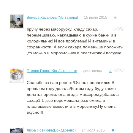
#
Венера Хасанова (Мугтамова)
15 июля 2015
Кручу через мясорубку, кладу сахар,
0
перемешиваю, накладываю в сухие банки и в
холодильник! И все проблемы! И витамины в
сохранности! А если сахара поменьше положить
,то можно и морозильник в пластиковой посудке.
#
0
Тамара Гонштейн-Литошенко
день назад
Спасибо за ваш рецепт!Очень понравился!В
прошлом году делала!В этом году буду также
делать:перемолола ягоды миксером,добавила
сахар1;1 ,все перемешала,разложила в
пластиковые емкости и в морозилку.Ну очень
вкусно!!!
#
Люба Новикова(Бондаренко)
14 июля 2015