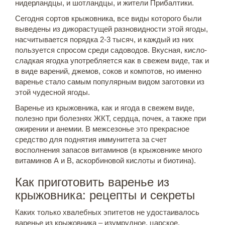
нидерландцы, и шотландцы, и жители Прибалтики.
Сегодня сортов крыжовника, все виды которого были
выведены из дикорастущей разновидности этой ягоды,
насчитывается порядка 2-3 тысяч, и каждый из них
пользуется спросом среди садоводов. Вкусная, кисло-
сладкая ягодка употребляется как в свежем виде, так и
в виде варений, джемов, соков и компотов, но именно
варенье стало самым популярным видом заготовки из
этой чудесной ягоды.
Варенье из крыжовника, как и ягода в свежем виде,
полезно при болезнях ЖКТ, сердца, почек, а также при
ожирении и анемии. В межсезонье это прекрасное
средство для поднятия иммунитета за счет
восполнения запасов витаминов (в крыжовнике много
витаминов А и В, аскорбиновой кислоты и биотина).
Как приготовить варенье из
крыжовника: рецепты и секреты
Каких только хвалебных эпитетов не удостаивалось
варенье из крыжовника – изумрудное, царское,