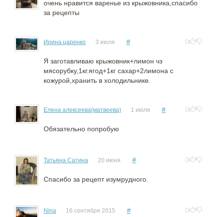
очень нравится варенье из крыжовника,спасибо
за рецепты
#
0
Ирина царенко
3 июля
Я заготавливаю крыжовник+лимон чз
мясорубку,1кг.ягод+1кг сахар+2лимона с
кожурой,хранить в холодильнике.
#
0
Елена алексеева(матвеева)
1 июля
Обязательно попробую
#
0
Татьяна Сатина
20 июня
Спасибо за рецепт изумрудного.
#
0
Nina
16 сентября 2015