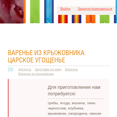
Для любых предложений по
Войти
Зарегистрироваться
сайту: ideaport@cp9.ru
ВАРЕНЬЕ ИЗ КРЫЖОВНИКА:
ЦАРСКОЕ УГОЩЕНЬЕ
Десерты
Заготовки на зиму
Варенье
Варенье из крыжовника
Для приготовления нам
потребуется:
грибы, ягода, малина, тмин,
чернослив, клубника,
крыжовник, смородина, свиная