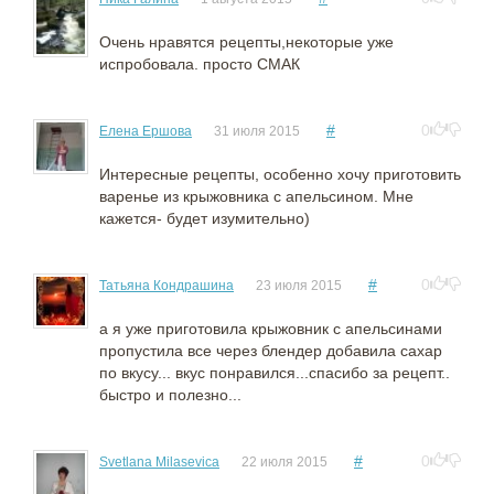
Очень нравятся рецепты,некоторые уже
испробовала. просто СМАК
#
0
Елена Ершова
31 июля 2015
Интересные рецепты, особенно хочу приготовить
варенье из крыжовника с апельсином. Мне
кажется- будет изумительно)
#
0
Татьяна Кондрашина
23 июля 2015
а я уже приготовила крыжовник с апельсинами
пропустила все через блендер добавила сахар
по вкусу... вкус понравился...спасибо за рецепт..
быстро и полезно...
#
0
Svetlana Milasevica
22 июля 2015