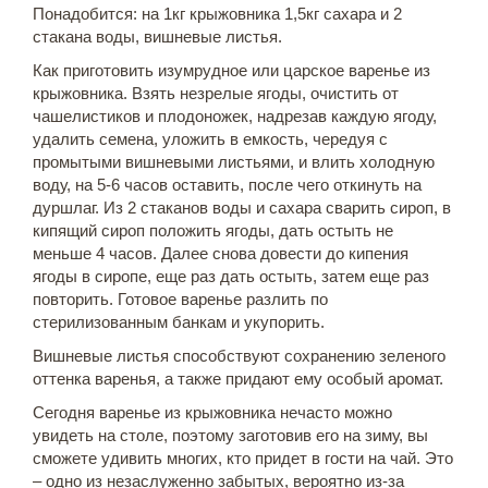
Понадобится: на 1кг крыжовника 1,5кг сахара и 2
стакана воды, вишневые листья.
Как приготовить изумрудное или царское варенье из
крыжовника. Взять незрелые ягоды, очистить от
чашелистиков и плодоножек, надрезав каждую ягоду,
удалить семена, уложить в емкость, чередуя с
промытыми вишневыми листьями, и влить холодную
воду, на 5-6 часов оставить, после чего откинуть на
дуршлаг. Из 2 стаканов воды и сахара сварить сироп, в
кипящий сироп положить ягоды, дать остыть не
меньше 4 часов. Далее снова довести до кипения
ягоды в сиропе, еще раз дать остыть, затем еще раз
повторить. Готовое варенье разлить по
стерилизованным банкам и укупорить.
Вишневые листья способствуют сохранению зеленого
оттенка варенья, а также придают ему особый аромат.
Сегодня варенье из крыжовника нечасто можно
увидеть на столе, поэтому заготовив его на зиму, вы
сможете удивить многих, кто придет в гости на чай. Это
– одно из незаслуженно забытых, вероятно из-за