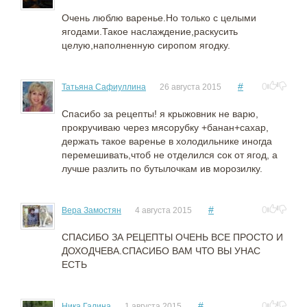
Очень люблю варенье.Но только с целыми
ягодами.Такое наслаждение,раскусить
целую,наполненную сиропом ягодку.
#
0
Татьяна Сафиуллина
26 августа 2015
Спасибо за рецепты! я крыжовник не варю,
прокручиваю через мясорубку +банан+сахар,
держать такое варенье в холодильнике иногда
перемешивать,чтоб не отделился сок от ягод, а
лучше разлить по бутылочкам ив морозилку.
#
0
Вера Замостян
4 августа 2015
СПАСИБО ЗА РЕЦЕПТЫ ОЧЕНЬ ВСЕ ПРОСТО И
ДОХОДЧЕВА.СПАСИБО ВАМ ЧТО ВЫ УНАС
ЕСТЬ
#
0
Ника Галина
1 августа 2015