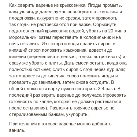
Как сварить варенье из крыжовника. Ягоды промыть,
каждую ягоду далее нужно освободить от хвостика и
плодоножки, аккуратно их срезая, затем проколоть –
так ягоды не растрескаются при варке. Сбрызнуть
подготовленный крыжовник водкой, убрать на 20 мин в
морозильник, затем переставить в холодильник и на
ночь оставить. Из сахара и воды сварить сироп, в
кипящий сироп положить крыжовник, довести до
кипения (перемешивать нельзя, только встряхивать) и
сразу же убрать с плиты. Дать смеси остыть, когда она
полностью остынет, слить сироп с ягод через дуршлаг,
затем довести до кипения, снова положить ягоды и
проварить до закипания, затем снова остудить. В
общей сложности варку нужно повторить 2-4 раза. В
последний раз варить варенье до получаса (проверять
готовность по капле, которая не должна растекаться
после остывания). Разложить горячее варенье по
стерилизованным банкам, укупорить.
При желании в готовое варенье можно добавить
ваниль.