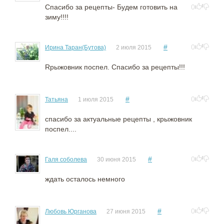
Спасибо за рецепты- Будем готовить на
0
зиму!!!!
#
0
Ирина Таран(Бутова)
2 июля 2015
Rрыжовник поспел. Спасибо за рецепты!!!
#
0
Татьяна
1 июля 2015
спасибо за актуальные рецепты , крыжовник
поспел....
#
0
Галя соболева
30 июня 2015
ждать осталось немного
#
0
Любовь Юрганова
27 июня 2015