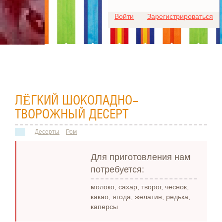
Для любых предложений по
Войти
Зарегистрироваться
сайту: ideaport@cp9.ru
ЛЁГКИЙ ШОКОЛАДНО-
ТВОРОЖНЫЙ ДЕСЕРТ
Десерты
Ром
Для приготовления нам
потребуется:
молоко, сахар, творог, чеснок,
какао, ягода, желатин, редька,
каперсы