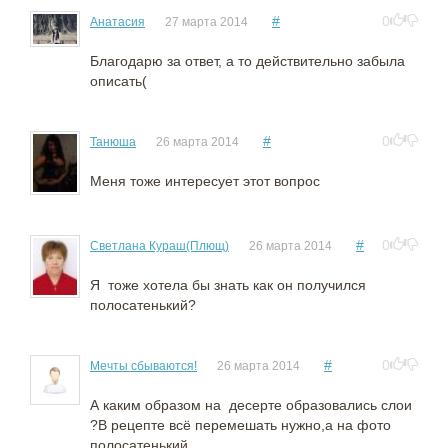
#
0
Анатасия
27 марта 2014
Благодарю за ответ, а то действительно забыла
описать(
#
0
Танюша
26 марта 2014
Меня тоже интересует этот вопрос
#
0
Светлана Кураш(Плющ)
26 марта 2014
Я тоже хотела бы знать как он получился
полосатенький?
#
0
Мечты сбываются!
26 марта 2014
А каким образом на десерте образовались слои
?В рецепте всё перемешать нужно,а на фото
полосатенький