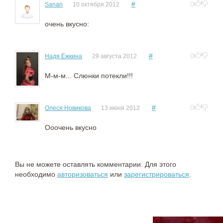
#
0
Sanan
10 октября 2012
очень вкусно:
#
0
Надя Ёжкина
29 августа 2012
М-м-м... Слюнки потекли!!!
#
0
Олеся Новикова
13 июня 2012
Ооочень вкусно
Вы не можете оставлять комментарии. Для этого
необходимо
авторизоваться
или
зарегистрироваться
.