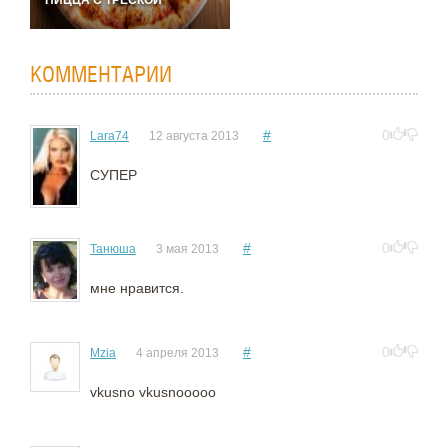
ПИЦЦА С ТРЕСКОЙ
КОММЕНТАРИИ
#
0
Lara74
12 августа 2013
СУПЕР
#
0
Танюша
3 мая 2013
мне нравится.
#
0
Mzia
4 апреля 2013
vkusno vkusnooooo