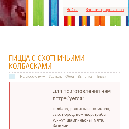
Для любых предложений по
Войти
Зарегистрироваться
сайту: ideaport@cp9.ru
ПИЦЦА С ОХОТНИЧЬИМИ
КОЛБАСКАМИ
На скорую руку
Завтрак
Обед
Выпечка
Пицца
Для приготовления нам
потребуется:
колбаса, растительное масло,
сыр, перец, помидор, грибы,
кунжут, шампиньоны, мята,
базилик