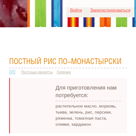
Для любых предложений по
Войти
Зарегистрироваться
сайту: ideaport@cp9.ru
ПОСТНЫЙ РИС ПО-МОНАСТЫРСКИ
Постные рецепты
Горячее
Для приготовления нам
потребуется:
растительное масло, морковь,
тыква, зелень, рис, персики,
ряженка, томатная паста,
оливки, кардамон