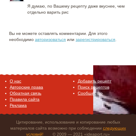
Я думаю, по Вашему рецепту даже вкуснее, чем
отдельно варить рис
Вы не можете оставлять комментарии. Для этого
необходимо
авторизоваться
или
зарегистрироваться
.
O нас
Добавить рецепт
Авторские права
Поиск рецептов
Обратная связь
Сообщество
Правила сайта
Реклама
Цитирование, использование и копирование любых
материалов сайта возможно при соблюдении
следующих
условий!
© 2009 — 2021 «ideaport.ru»