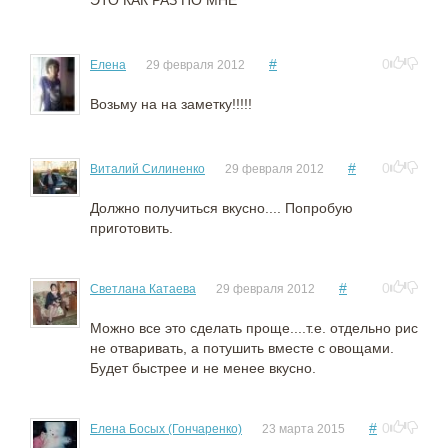
ЭТО КАК РАЗ ПО МНЕ
#
0
Елена
29 февраля 2012
Возьму на на заметку!!!!!
#
0
Виталий Силиненко
29 февраля 2012
Должно получиться вкусно.... Попробую
приготовить.
#
0
Светлана Катаева
29 февраля 2012
Можно все это сделать проще....т.е. отдельно рис
не отваривать, а потушить вместе с овощами.
Будет быстрее и не менее вкусно.
#
0
Елена Босых (Гончаренко)
23 марта 2015