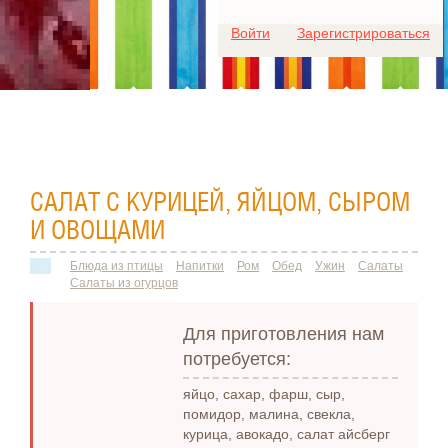
Для любых предложений по
Войти
Зарегистрироваться
сайту: ideaport@cp9.ru
САЛАТ С КУРИЦЕЙ, ЯЙЦОМ, СЫРОМ
И ОВОЩАМИ
Блюда из птицы
Напитки
Ром
Обед
Ужин
Салаты
Салаты из огурцов
Для приготовления нам
потребуется:
яйцо, сахар, фарш, сыр,
помидор, малина, свекла,
курица, авокадо, салат айсберг