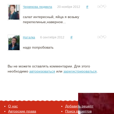
#
0
Червякова людмила
20 ноября 2012
салат интересный, яйца я возьму
перепелиные,наверное...
#
0
Наталка
6 сентября 2012
надо попробовать
Вы не можете оставлять комментарии. Для этого
необходимо
авторизоваться
или
зарегистрироваться
.
O нас
Добавить рецепт
Авторские права
Поиск рецептов