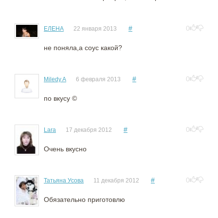
#
0
ЕЛЕНА
22 января 2013
не поняла,а соус какой?
#
0
Miledy A
6 февраля 2013
по вкусу ©
#
0
Lara
17 декабря 2012
Очень вкусно
#
0
Татьяна Усова
11 декабря 2012
Обязательно приготовлю