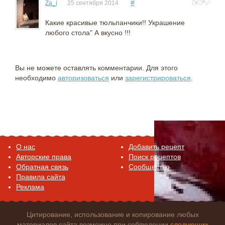
#
0
Za_j
25 сентября 2014
Какие красивые тюльпанчики!! Украшение
любого стола" А вкусно !!!
Вы не можете оставлять комментарии. Для этого
необходимо
авторизоваться
или
зарегистрироваться
.
O нас
Добавить рецепт
Авторские права
Поиск рецептов
Обратная связь
Сообщество
Правила сайта
Реклама
Цитирование, использование и копирование любых
материалов сайта возможно при соблюдении
следующих