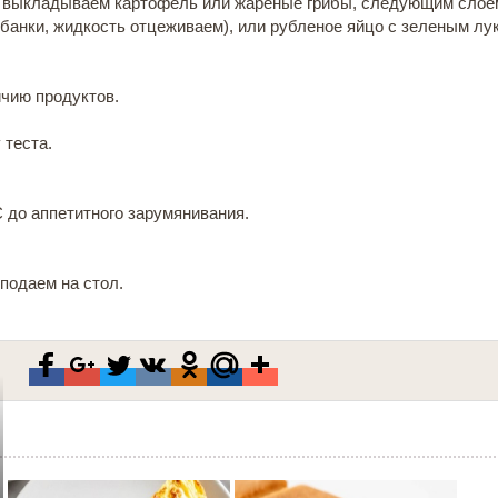
х выкладываем картофель или жареные грибы, следующим слое
анки, жидкость отцеживаем), или рубленое яйцо с зеленым лу
ичию продуктов.
 теста.
 до аппетитного зарумянивания.
 подаем на стол.