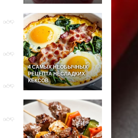
0
0
4
САМЫХ
НЕОБЫЧНЫХ
РЕЦЕПТА
НЕСЛАДКИХ
КЕКСОВ
0
0