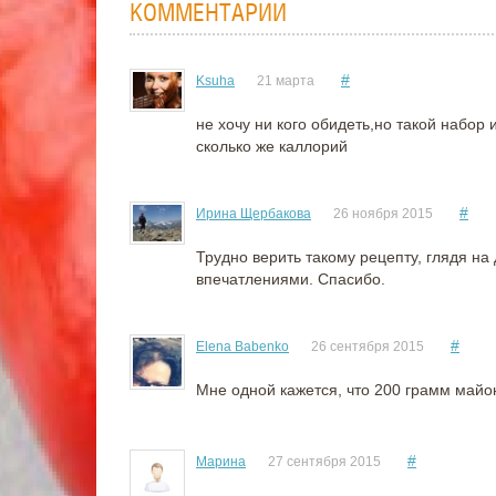
КОММЕНТАРИИ
#
Ksuha
21 марта
не хочу ни кого обидеть,но такой набор 
сколько же каллорий
#
Ирина Щербакова
26 ноября 2015
Трудно верить такому рецепту, глядя на
впечатлениями. Спасибо.
#
Elena Babenko
26 сентября 2015
Мне одной кажется, что 200 грамм майоне
#
Марина
27 сентября 2015