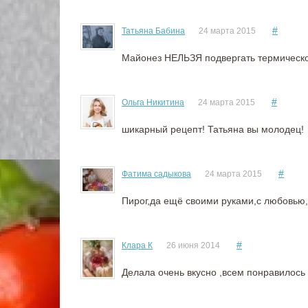
#
Татьяна Бабина
24 марта 2015
Майонез НЕЛЬЗЯ подвергать термической
#
Ольга Никитина
24 марта 2015
шикарный рецепт! Татьяна вы молодец!
#
Фатима садыкова
24 марта 2015
Пирог,да ещё своими руками,с любовью,к
#
Клара К
26 июня 2014
Делала очень вкусно ,всем понравилось