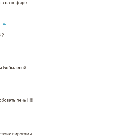
ов на кефире.
#
й?
ны Бобылевой
бовать печь !!!!!
 своих пирогами