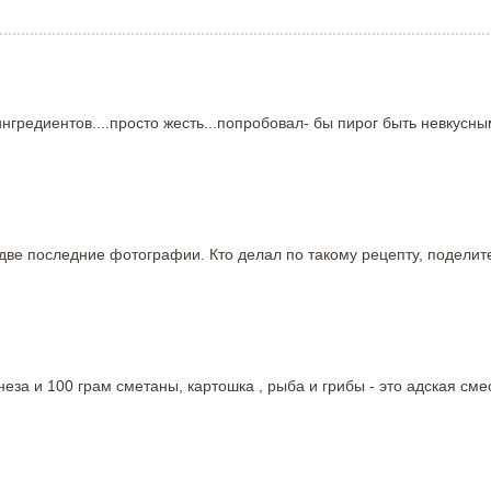
ингредиентов....просто жесть...попробовал- бы пирог быть невкусным
 две последние фотографии. Кто делал по такому рецепту, поделит
за и 100 грам сметаны, картошка , рыба и грибы - это адская смес