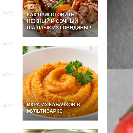
0
КАК
ПРИГОТОВИТЬ
НЕЖНЫЙ
И
СОЧНЫЙ
ШАШЛЫК
ИЗ
ГОВЯДИНЫ?
0
0
ИКРА
ИЗ
КАБАЧКОВ
В
0
МУЛЬТИВАРКЕ