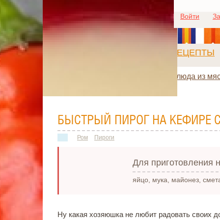
Войти
За
РЕЦЕПТЫ
Блюда из мя
БЫСТРЫЙ ПИРОГ НА КЕФИРЕ С
Ром
Пироги
Для приготовления н
яйцо, мука, майонез, смет
Ну какая хозяюшка не любит радовать своих д