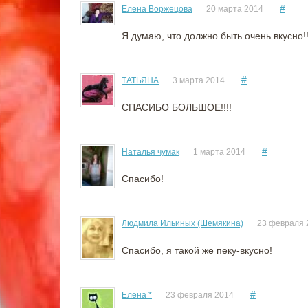
#
Елена Воржецова
20 марта 2014
Я думаю, что должно быть очень вкусно!!
#
ТАТЬЯНА
3 марта 2014
СПАСИБО БОЛЬШОЕ!!!!
#
Наталья чумак
1 марта 2014
Спасибо!
Людмила Ильиных (Шемякина)
23 февраля 
Спасибо, я такой же пеку-вкусно!
#
Елена *
23 февраля 2014