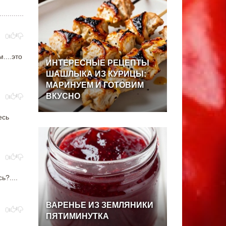
0
....это
ИНТЕРЕСНЫЕ
РЕЦЕПТЫ
ШАШЛЫКА
ИЗ
КУРИЦЫ:
МАРИНУЕМ
И
ГОТОВИМ
ВКУСНО
0
есь
0
ь?....
ВАРЕНЬЕ
ИЗ
ЗЕМЛЯНИКИ
0
ПЯТИМИНУТКА