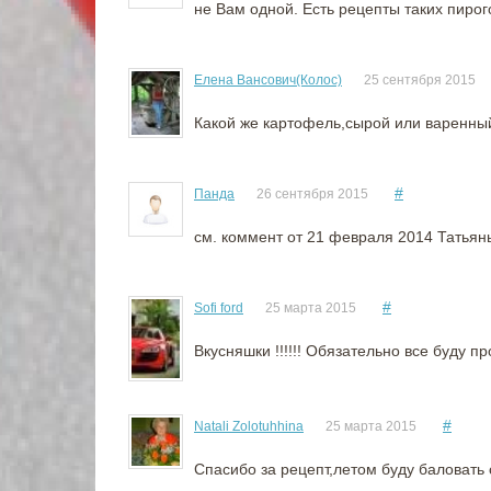
не Вам одной. Есть рецепты таких пирог
Елена Вансович(Колос)
25 сентября 2015
Какой же картофель,сырой или варенны
#
Панда
26 сентября 2015
см. коммент от 21 февраля 2014 Татья
#
Sofi ford
25 марта 2015
Вкусняшки !!!!!! Обязательно все буду про
#
Natali Zolotuhhina
25 марта 2015
Спасибо за рецепт,летом буду баловать