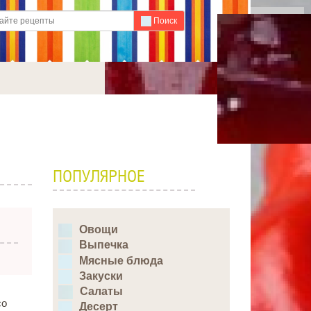
Для любых предложений по
Поиск
сайту: ideaport@cp9.ru
ПОПУЛЯРНОЕ
Овощи
Выпечка
Мясные блюда
Закуски
Салаты
со
Десерт