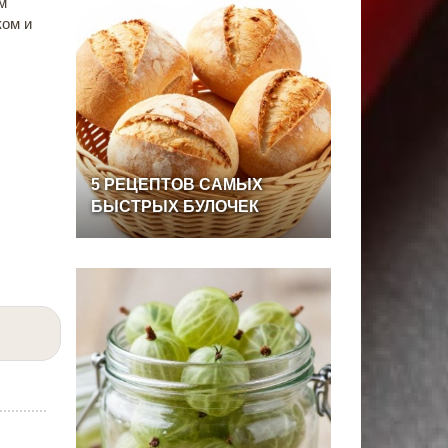
м
ком и
5
РЕЦЕПТОВ
САМЫХ
БЫСТРЫХ
БУЛОЧЕК