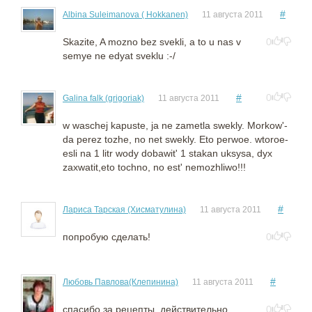
#
Albina Suleimanova ( Hokkanen)
11 августа 2011
Skazite, A mozno bez svekli, a to u nas v
0
semye ne edyat sveklu :-/
#
0
Galina falk (grigoriak)
11 августа 2011
w waschej kapuste, ja ne zametla swekly. Morkow'-
da perez tozhe, no net swekly. Eto perwoe. wtoroe-
esli na 1 litr wody dobawit' 1 stakan uksysa, dyx
zaxwatit,eto tochno, no est' nemozhliwo!!!
#
Лариса Тарская (Хисматулина)
11 августа 2011
попробую сделать!
0
#
Любовь Павлова(Клепинина)
11 августа 2011
спасибо за рецепты. действительно
0