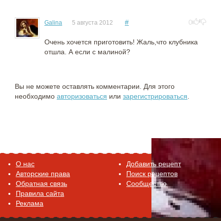
#
0
Galina
5 августа 2012
Очень хочется приготовить! Жаль,что клубника
отшла. А если с малиной?
Вы не можете оставлять комментарии. Для этого
необходимо
авторизоваться
или
зарегистрироваться
.
O нас
Добавить рецепт
Авторские права
Поиск рецептов
Обратная связь
Сообщество
Правила сайта
Реклама