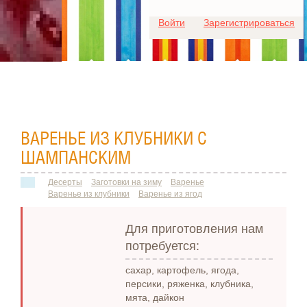
Для любых предложений по
Войти
Зарегистрироваться
сайту: ideaport@cp9.ru
ВАРЕНЬЕ ИЗ КЛУБНИКИ С
ШАМПАНСКИМ
Десерты
Заготовки на зиму
Варенье
Варенье из клубники
Варенье из ягод
Для приготовления нам
потребуется:
сахар, картофель, ягода,
персики, ряженка, клубника,
мята, дайкон