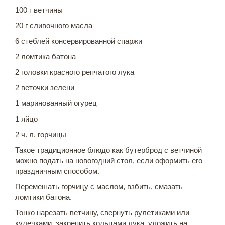
100 г ветчины
20 г сливочного масла
6 стеблей консервированной спаржи
2 ломтика батона
2 головки красного репчатого лука
2 веточки зелени
1 маринованный огурец
1 яйцо
2 ч. л. горчицы
Такое традиционное блюдо как бутерброд с ветчиной
можно подать на новогодний стол, если оформить его
праздничным способом.
Перемешать горчицу с маслом, взбить, смазать
ломтики батона.
Тонко нарезать ветчину, свернуть рулетиками или
кулечками, закрепить кольцами лука, уложить на