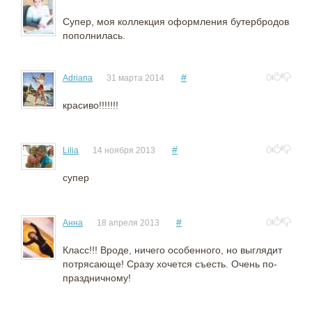
Супер, моя коллекция оформления бутербродов
пополнилась.
#
0
Adriana
31 марта 2014
красиво!!!!!!!
#
0
Lilia
14 ноября 2013
супер
#
0
Анна
18 апреля 2013
Класс!!! Вроде, ничего особенного, но выглядит
потрясающе! Сразу хочется съесть. Очень по-
праздничному!