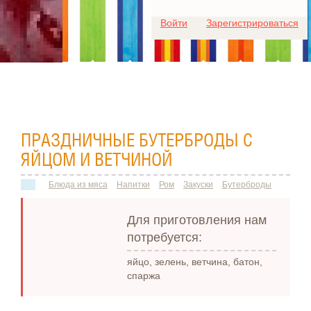
Для любых предложений по
Войти
Зарегистрироваться
сайту: ideaport@cp9.ru
ПРАЗДНИЧНЫЕ БУТЕРБРОДЫ С
ЯЙЦОМ И ВЕТЧИНОЙ
Блюда из мяса
Напитки
Ром
Закуски
Бутерброды
Для приготовления нам
потребуется:
яйцо, зелень, ветчина, батон,
спаржа