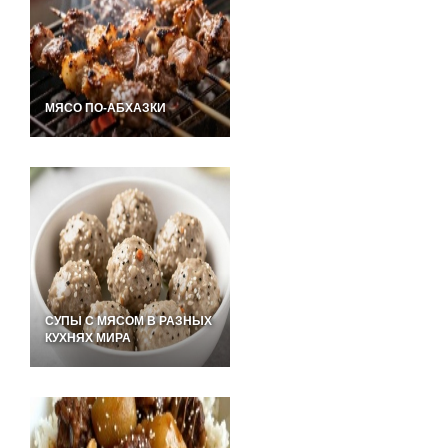
МЯСО ПО-АБХАЗКИ
СУПЫ С МЯСОМ В РАЗНЫХ
КУХНЯХ МИРА