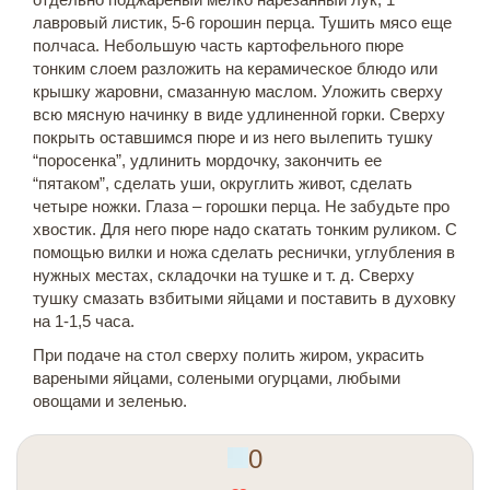
лавровый листик, 5-6 горошин перца. Тушить мясо еще
полчаса. Небольшую часть картофельного пюре
тонким слоем разложить на керамическое блюдо или
крышку жаровни, смазанную маслом. Уложить сверху
всю мясную начинку в виде удлиненной горки. Сверху
покрыть оставшимся пюре и из него вылепить тушку
“поросенка”, удлинить мордочку, закончить ее
“пятаком”, сделать уши, округлить живот, сделать
четыре ножки. Глаза – горошки перца. Не забудьте про
хвостик. Для него пюре надо скатать тонким руликом. С
помощью вилки и ножа сделать реснички, углубления в
нужных местах, складочки на тушке и т. д. Сверху
тушку смазать взбитыми яйцами и поставить в духовку
на 1-1,5 часа.
При подаче на стол сверху полить жиром, украсить
вареными яйцами, солеными огурцами, любыми
овощами и зеленью.
0