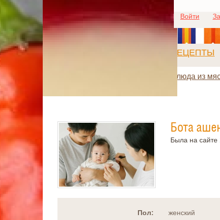
Войти
За
РЕЦЕПТЫ
Блюда из мя
Бота аше
Была на сайте
Пол:
женский