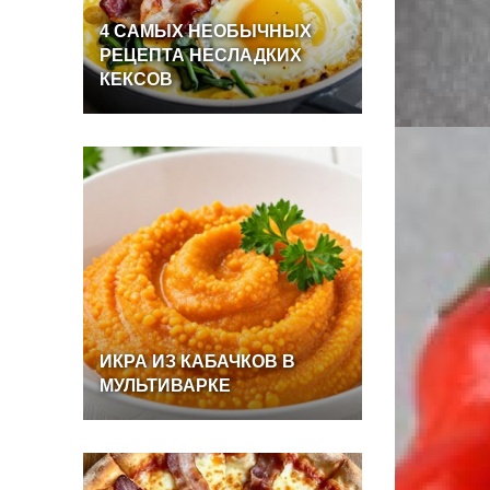
4
САМЫХ
НЕОБЫЧНЫХ
РЕЦЕПТА
НЕСЛАДКИХ
КЕКСОВ
ИКРА
ИЗ
КАБАЧКОВ
В
МУЛЬТИВАРКЕ