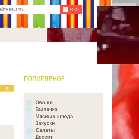
Для любых предложений по
Поиск
сайту: ideaport@cp9.ru
ПОПУЛЯРНОЕ
70
Овощи
Выпечка
Мясные блюда
Закуски
Салаты
Десерт