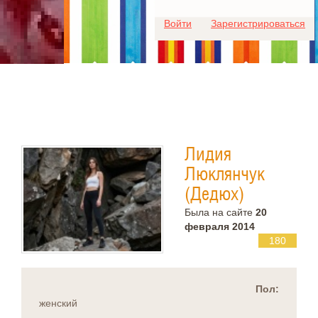
Для любых предложений по
Войти
Зарегистрироваться
сайту: ideaport@cp9.ru
Лидия
Люклянчук
(Дедюх)
Была на сайте
20
февраля 2014
180
Пол:
женский