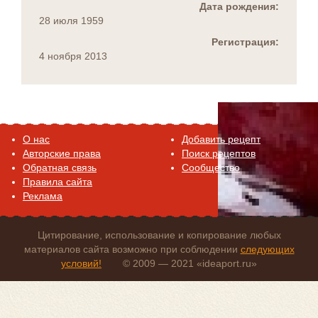
Дата рождения:
28 июля 1959
Регистрация:
4 ноября 2013
O нас
Добавить рецепт
Авторские права
Поиск рецептов
Обратная связь
Сообщество
Правила сайта
Реклама
Цитирование, использование и копирование любых
материалов сайта возможно при соблюдении
следующих
условий!
© 2009 — 2021 «ideaport.ru»