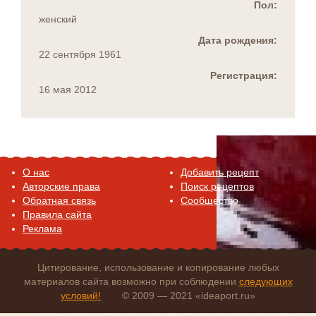
Пол:
женский
Дата рождения:
22 сентября 1961
Регистрация:
16 мая 2012
O нас
Добавить рецепт
Авторские права
Поиск рецептов
Обратная связь
Сообщество
Правила сайта
Реклама
Цитирование, использование и копирование любых
материалов сайта возможно при соблюдении
следующих
условий!
© 2009 — 2021 «ideaport.ru»