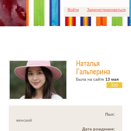
Для любых предложений по
Войти
Зарегистрироваться
сайту: ideaport@cp9.ru
Наталья
Гальперина
Была на сайте
13 мая
320
Пол:
женский
Дата рождения: