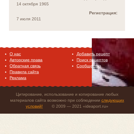
14 октября 1965
Регистрация:
7 июля 2011
O нас
Добавить рецепт
Авторские права
Поиск рецептов
Обратная связь
Сообщество
Правила сайта
Реклама
Цитирование, использование и копирование любых
материалов сайта возможно при соблюдении
следующих
условий!
© 2009 — 2021 «ideaport.ru»