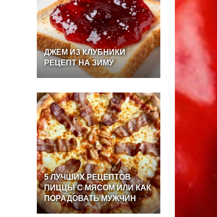
ДЖЕМ
ИЗ
КЛУБНИКИ
РЕЦЕПТ
НА
ЗИМУ
5
ЛУЧШИХ
РЕЦЕПТОВ
ПИЦЦЫ
С
МЯСОМ
ИЛИ
КАК
ПОРАДОВАТЬ
МУЖЧИН