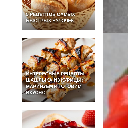
5
РЕЦЕПТОВ
САМЫХ
БЫСТРЫХ
БУЛОЧЕК
ИНТЕРЕСНЫЕ
РЕЦЕПТЫ
ШАШЛЫКА
ИЗ
КУРИЦЫ:
МАРИНУЕМ
И
ГОТОВИМ
ВКУСНО