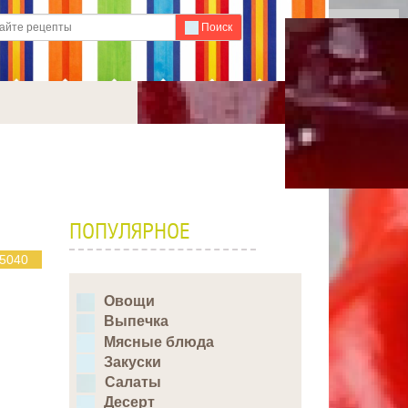
Для любых предложений по
Поиск
сайту: ideaport@cp9.ru
ПОПУЛЯРНОЕ
5040
Овощи
Выпечка
Мясные блюда
Закуски
Салаты
Десерт