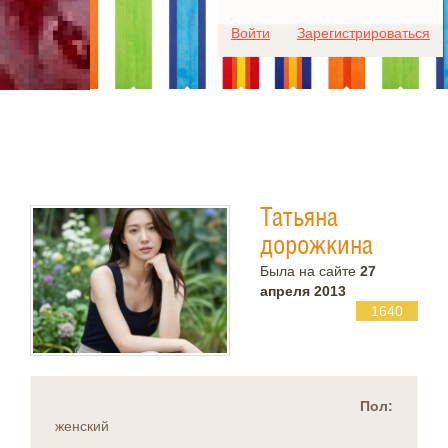
Для любых предложений по
Войти
Зарегистрироваться
сайту: ideaport@cp9.ru
Татьяна
дорожкина
Была на сайте
27
апреля 2013
1640
Пол:
женский