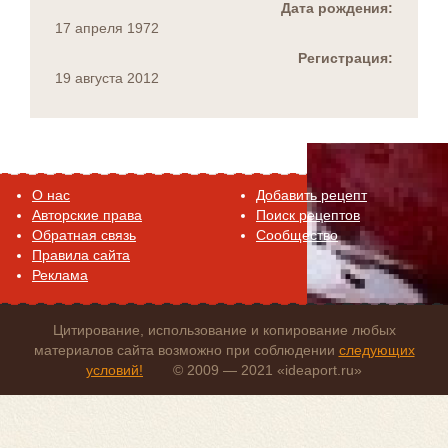
Дата рождения:
17 апреля 1972
Регистрация:
19 августа 2012
O нас
Добавить рецепт
Авторские права
Поиск рецептов
Обратная связь
Сообщество
Правила сайта
Реклама
Цитирование, использование и копирование любых
материалов сайта возможно при соблюдении
следующих
условий!
© 2009 — 2021 «ideaport.ru»