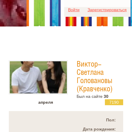
Для любых предложений по
Войти
Зарегистрироваться
сайту: ideaport@cp9.ru
Виктор-
Светлана
Головановы
(Кравченко)
Был на сайте
30
апреля
7190
Пол:
Дата рождения: