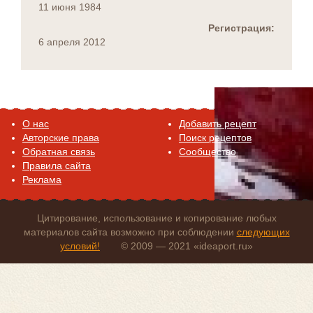
11 июня 1984
Регистрация:
6 апреля 2012
O нас
Добавить рецепт
Авторские права
Поиск рецептов
Обратная связь
Сообщество
Правила сайта
Реклама
Цитирование, использование и копирование любых
материалов сайта возможно при соблюдении
следующих
условий!
© 2009 — 2021 «ideaport.ru»