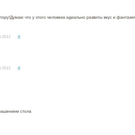
ору!Думаю что у этого человека идеально развиты вкус и фантазия
#
я 2012
#
я 2012
крашением стола