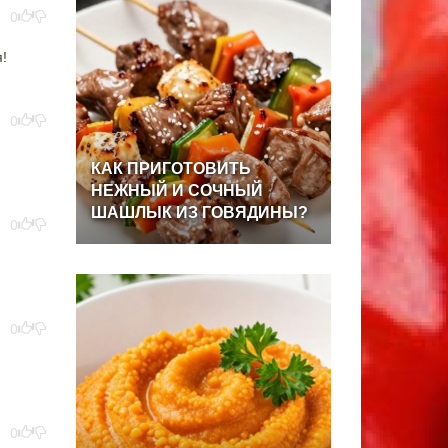
0
!
0
КАК
ПРИГОТОВИТЬ
НЕЖНЫЙ
И
СОЧНЫЙ
ШАШЛЫК
ИЗ
ГОВЯДИНЫ?
0
0
0