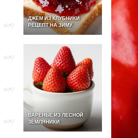
ДЖЕМ
ИЗ
КЛУБНИКИ
РЕЦЕПТ
НА
ЗИМУ
0
0
0
ВАРЕНЬЕ
ИЗ
ЛЕСНОЙ
0
ЗЕМЛЯНИКИ