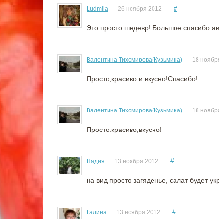
#
Ludmila
26 ноября 2012
Это просто шедевр! Большое спасибо авт
Валентина Тихомирова(Кузьмина)
18 ноябр
Просто,красиво и вкусно!Спасибо!
Валентина Тихомирова(Кузьмина)
18 ноябр
Просто.красиво,вкусно!
#
Надия
13 ноября 2012
на вид просто загяденье, салат будет у
#
Галина
13 ноября 2012