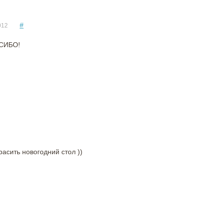
#
012
СИБО!
асить новогодний стол ))