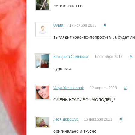
летом запахло
#
Ольга
17 ноября 2013
выглядит красиво-попробуем ,а будет ли
#
Катерина Семенова
15 октября 2013
чуденько
#
Valya Yanushonok
12 апреля 2013
ОЧЕНЬ КРАСИВО!-МОЛОДЕЦ !
#
Леся Дорощук
16 декабря 2012
оригинально и вкусно