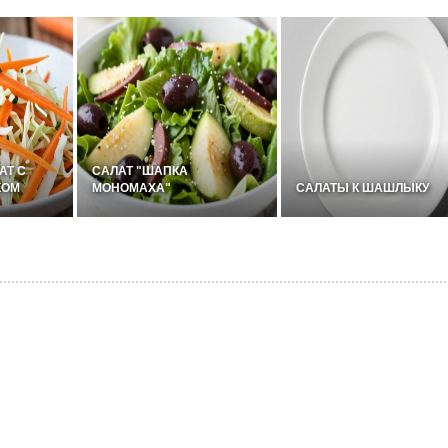
АТ С
САЛАТ "ШАПКА
КОМ
МОНОМАХА"
САЛАТЫ К ШАШЛЫКУ