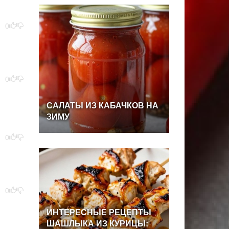
0
0
САЛАТЫ
ИЗ
КАБАЧКОВ
НА
ЗИМУ
0
0
ИНТЕРЕСНЫЕ
РЕЦЕПТЫ
ШАШЛЫКА
ИЗ
КУРИЦЫ: