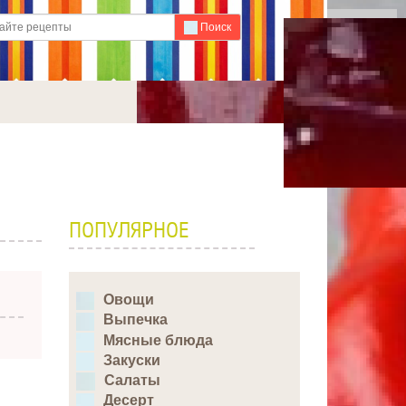
Для любых предложений по
Поиск
сайту: ideaport@cp9.ru
ПОПУЛЯРНОЕ
Овощи
Выпечка
Мясные блюда
Закуски
Салаты
Десерт