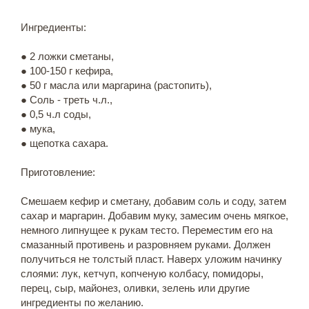
Ингредиенты:
● 2 ложки сметаны,
● 100-150 г кефира,
● 50 г масла или маргарина (растопить),
● Соль - треть ч.л.,
● 0,5 ч.л соды,
● мука,
● щепотка сахара.
Приготовление:
Смешаем кефир и сметану, добавим соль и соду, затем
сахар и маргарин. Добавим муку, замесим очень мягкое,
немного липнущее к рукам тесто. Переместим его на
смазанный противень и разровняем руками. Должен
получиться не толстый пласт. Наверх уложим начинку
слоями: лук, кетчуп, копченую колбасу, помидоры,
перец, сыр, майонез, оливки, зелень или другие
ингредиенты по желанию.