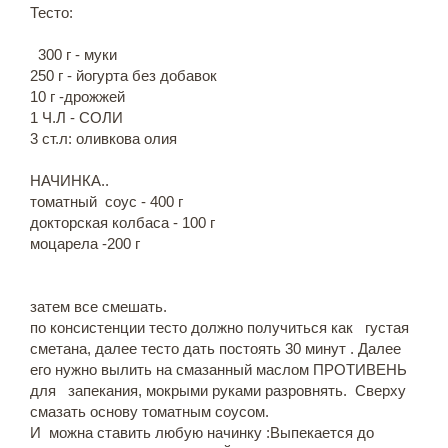
Тесто:
300 г - муки
250 г - йогурта без добавок
10 г -дрожжей
1 Ч.Л - СОЛИ
3 ст.л: оливкова олия
НАЧИНКА..
томатный соус - 400 г
докторская колбаса - 100 г
моцарела -200 г
затем все смешать.
по консистенции тесто должно получиться как густая
сметана, далее тесто дать постоять 30 минут . Далее
его нужно вылить на смазанный маслом ПРОТИВЕНЬ
для запекания, мокрыми руками разровнять. Сверху
смазать основу томатным соусом.
И можна ставить любую начинку :Выпекается до