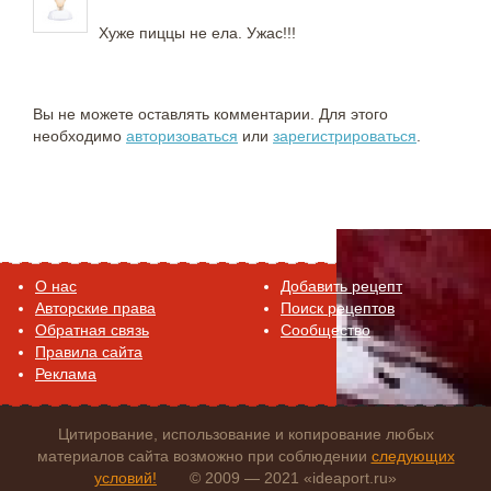
Хуже пиццы не ела. Ужас!!!
Вы не можете оставлять комментарии. Для этого
необходимо
авторизоваться
или
зарегистрироваться
.
O нас
Добавить рецепт
Авторские права
Поиск рецептов
Обратная связь
Сообщество
Правила сайта
Реклама
Цитирование, использование и копирование любых
материалов сайта возможно при соблюдении
следующих
условий!
© 2009 — 2021 «ideaport.ru»