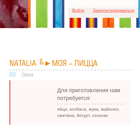
Для любых предложений по
Войти
Зарегистрироваться
сайту: ideaport@cp9.ru
NАTALIA ╚►МОЯ - ПИЦЦА
Пицца
Для приготовления нам
потребуется:
яйцо, колбаса, мука, майонез,
сметана, йогурт, сосиски