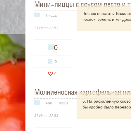
Мини-пиццы с соусом песто и 
Чеснок очистить. Базил
Пицца
чеснок, зелень и ке- дро
31 Июля 22:53
0
0
0
Молниеносная картофельная пи
6. На раскалённую сков
Ром
Пицца
бы удобно было перевор
31 Июля 22:53