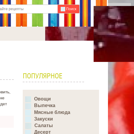
Для любых предложений по
Поиск
сайту: ideaport@cp9.ru
ПОПУЛЯРНОЕ
вить,
ике
Овощи
удет
Выпечка
Мясные блюда
Закуски
Салаты
Десерт