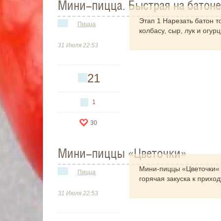
Мини-пицца. Быстрая на батоне
Этап 1 Нарезать батон т
Пицца
колбасу, сыр, лук и огур
31 Июля 22:53
21
1
30
Мини-пиццы «Цветочки»
Мини-пиццы «Цветочки« 
Пицца
горячая закуска к прихо
столе.
31 Июля 22:53