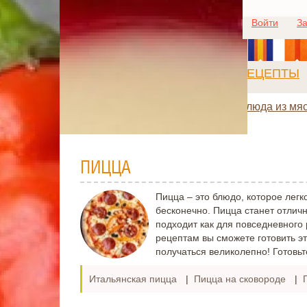
Войти
За
РЕЦЕПТЫ
Блюда из мя
ПИЦЦА
Пицца – это блюдо, которое легк
бесконечно. Пицца станет отличн
подходит как для повседневного 
рецептам вы сможете готовить э
получаться великолепно! Готовьт
Итальянская пицца
|
Пицца на сковороде
|