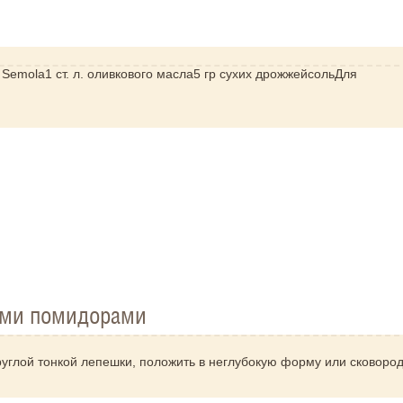
р Semola1 ст. л. оливкового масла5 гр сухих дрожжейсольДля
ими помидорами
круглой тонкой лепешки, положить в неглубокую форму или сковород