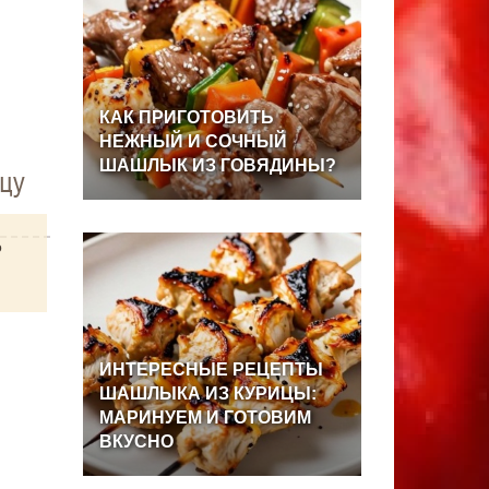
КАК
ПРИГОТОВИТЬ
НЕЖНЫЙ
И
СОЧНЫЙ
ШАШЛЫК
ИЗ
ГОВЯДИНЫ?
цу
о
ИНТЕРЕСНЫЕ
РЕЦЕПТЫ
ШАШЛЫКА
ИЗ
КУРИЦЫ:
МАРИНУЕМ
И
ГОТОВИМ
ВКУСНО