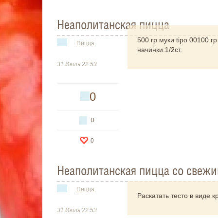
Неаполитанская пицца
500 гр муки tipo 00100 г
Пицца
начинки:1/2ст.
31 Июля 22:53
0
0
0
Неаполитанская пицца со свеж
Пицца
Раскатать тесто в виде 
31 Июля 22:53