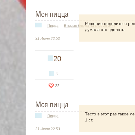
Моя пицца
Решение поделиться реце
Пицца
Вторые блюда на скорую руку
думала это сделать.
31 Июля 22:53
20
3
22
Моя пицца
Тесто в этот раз такое л
Пицца
1 ст.
31 Июля 22:53