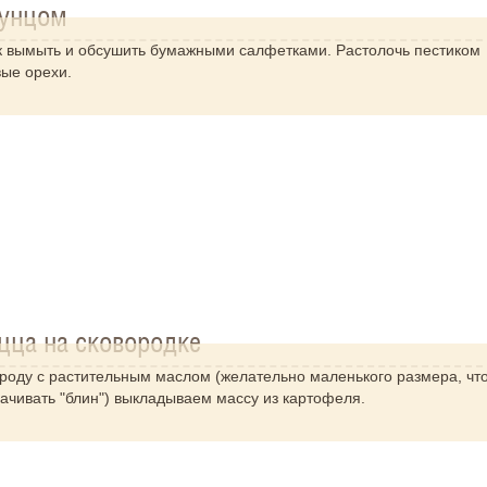
тунцом
ик вымыть и обсушить бумажными салфетками. Растолочь пестиком
вые орехи.
цца на сковородке
ороду с растительным маслом (желательно маленького размера, чт
ачивать "блин") выкладываем массу из картофеля.