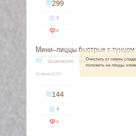
299
5
0
Мини-пиццы быстрые с тунцом
Очистить от семян сладк
На скорую руку
Обед
Выпечка
Пицца
Го
положить на пиццы олив
маслом, посыпать зелен
31 Июля 22:53
144
8
0