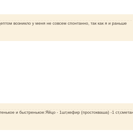
птом возникло у меня не совсем спонтанно, так как я и раньше
егенькое и быстренькое:Яйцо - 1шт,кефир (простокваша) -1 ст,смета