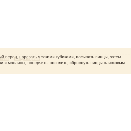
ий перец, нарезать мелкими кубиками, посыпать пиццы, затем
рячее
Блюда из рыбы
ки и маслины, поперчить, посолить, сбрызнуть пиццы оливковым
ью петрушки.