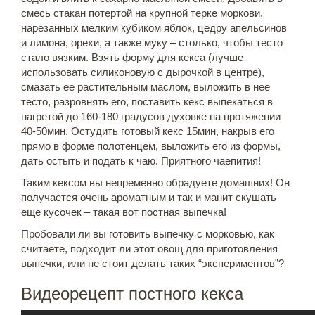
смесь стакан потертой на крупной терке моркови,
нарезанных мелким кубиком яблок, цедру апельсинов
и лимона, орехи, а также муку – столько, чтобы тесто
стало вязким. Взять форму для кекса (лучше
использовать силиконовую с дырочкой в центре),
смазать ее растительным маслом, выложить в нее
тесто, разровнять его, поставить кекс выпекаться в
нагретой до 160-180 градусов духовке на протяжении
40-50мин. Остудить готовый кекс 15мин, накрыв его
прямо в форме полотенцем, выложить его из формы,
дать остыть и подать к чаю. Приятного чаепития!
Таким кексом вы непременно обрадуете домашних! Он
получается очень ароматным и так и манит скушать
еще кусочек – такая вот постная выпечка!
Пробовали ли вы готовить выпечку с морковью, как
считаете, подходит ли этот овощ для приготовления
выпечки, или не стоит делать таких “экспериментов”?
Видеорецепт постного кекса