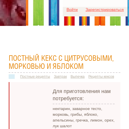
Для любых предложений по
Войти
Зарегистрироваться
сайту: ideaport@cp9.ru
ПОСТНЫЙ КЕКС С ЦИТРУСОВЫМИ,
МОРКОВЬЮ И ЯБЛОКОМ
Постные рецепты
Завтрак
Выпечка
Рецепты кексов
Для приготовления нам
потребуется:
нектарин, заварное тесто,
морковь, грибы, яблоко,
апельсины, гречка, лимон, орех,
лук шалот