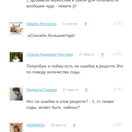
). Добавила чернослив и орехи для полезности,
вообщем чудо - пеките ))!
#
0
Nataliia Poroshina
1 апреля
:aСпасибо,большое!ngel:
#
0
Галина Андреева (Чистова)
27 марта
Попробую и пойму-есть ли ошибка в рецепте.Это
по поводу количества соды.
#
0
Людмила Горяева
27 марта
Нет ли ошибки в этом рецепте? - 1, ст. ложки
соды, может быть, чайных?
#
0
ЛЮДМИЛА
26 марта