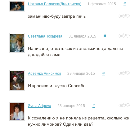
#
Наталья Балаева(Дмитриева)
1 февраля 2015
заманчиво-буду завтра печь
0
#
0
Cветлана Токарева
31 января 2015
Написано, отжать сок из апельсинов,а дальше
догадайся сама.
#
0
Артёмка Анисимов
29 января 2015
И красиво и вкусно Спасибо...
#
0
Sveta Aripova
28 января 2015
К сожалению я не поняла из рецепта, сколько же
нужно лимонов? Один или два?