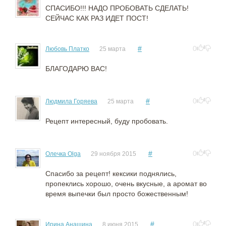
СПАСИБО!!! НАДО ПРОБОВАТЬ СДЕЛАТЬ!
СЕЙЧАС КАК РАЗ ИДЕТ ПОСТ!
#
0
Любовь Платко
25 марта
БЛАГОДАРЮ ВАС!
#
0
Людмила Горяева
25 марта
Рецепт интересный, буду пробовать.
#
0
Олечка Olga
29 ноября 2015
Спасибо за рецепт! кексики поднялись,
пропеклись хорошо, очень вкусные, а аромат во
время выпечки был просто божественным!
#
0
Ирина Анашина
8 июня 2015