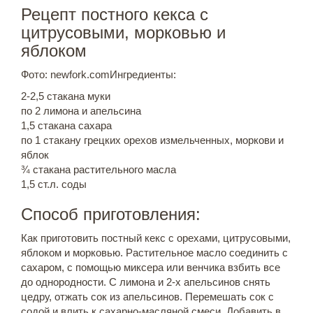
Рецепт постного кекса с
цитрусовыми, морковью и
яблоком
Фото: newfork.comИнгредиенты:
2-2,5 стакана муки
по 2 лимона и апельсина
1,5 стакана сахара
по 1 стакану грецких орехов измельченных, моркови и
яблок
¾ стакана растительного масла
1,5 ст.л. соды
Способ приготовления:
Как приготовить постный кекс с орехами, цитрусовыми,
яблоком и морковью. Растительное масло соединить с
сахаром, с помощью миксера или венчика взбить все
до однородности. С лимона и 2-х апельсинов снять
цедру, отжать сок из апельсинов. Перемешать сок с
содой и влить к сахарно-масляной смеси. Добавить в