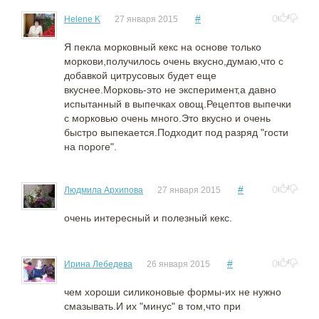
#
0
Helene K
27 января 2015
Я пекла морковный кекс на основе только
моркови,получилось очень вкусно,думаю,что с
добавкой цитрусовых будет еще
вкуснее.Морковь-это не эксперимент,а давно
испытанный в выпечках овощ.Рецептов выпечки
с морковью очень много.Это вкусно и очень
быстро выпекается.Подходит под разряд "гости
на пороге".
#
0
Людмила Архипова
27 января 2015
очень интересный и полезный кекс.
#
0
Ирина Лебедева
26 января 2015
чем хороши силиконовые формы-их не нужно
смазывать.И их "минус" в том,что при