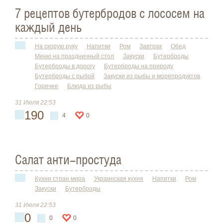
7 рецептов бутербродов с лососем на
каждый день
На скорую руку
Напитки
Ром
Завтрак
Обед
Меню на праздничный стол
Закуски
Бутерброды
Бутерброды в дорогу
Бутерброды на природу
Бутерброды с рыбой
Закуски из рыбы и морепродуктов
Горячее
Блюда из рыбы
31 Июля 22:53
190
4
0
Cалат анти-простуда
Кухни стран мира
Украинская кухня
Напитки
Ром
Закуски
Бутерброды
31 Июля 22:53
0
0
0