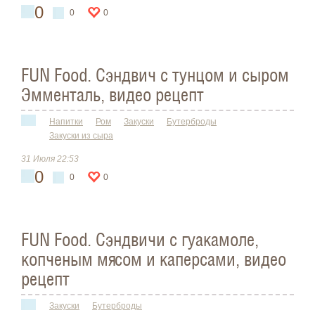
0
0
0
FUN Food. Сэндвич с тунцом и сыром
Эмменталь, видео рецепт
Напитки
Ром
Закуски
Бутерброды
Закуски из сыра
31 Июля 22:53
0
0
0
FUN Food. Сэндвичи с гуакамоле,
копченым мясом и каперсами, видео
рецепт
Закуски
Бутерброды