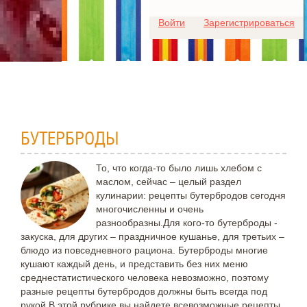
Для любых предложений по
Войти
Зарегистрироваться
сайту: ideaport@cp9.ru
БУТЕРБРОДЫ
То, что когда-то было лишь хлебом с
маслом, сейчас – целый раздел
кулинарии: рецепты бутербродов сегодня
многочисленны и очень
разнообразны.Для кого-то бутерброды -
закуска, для других – праздничное кушанье, для третьих –
блюдо из повседневного рациона. Бутерброды многие
кушают каждый день, и представить без них меню
среднестатистического человека невозможно, поэтому
разные рецепты бутербродов должны быть всегда под
рукой.В этой рубрике вы найдете всевозможные рецепты