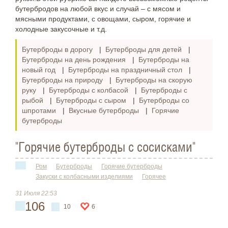
бутербродов на любой вкус и случай – с мясом и
мясными продуктами, с овощами, сыром, горячие и
холодные закусочные и т.д.
Бутерброды в дорогу
|
Бутерброды для детей
|
Бутерброды на день рождения
|
Бутерброды на
новый год
|
Бутерброды на праздничный стол
|
Бутерброды на природу
|
Бутерброды на скорую
руку
|
Бутерброды с колбасой
|
Бутерброды с
рыбой
|
Бутерброды с сыром
|
Бутерброды со
шпротами
|
Вкусные бутерброды
|
Горячие
бутерброды
"Горячие бутерброды с сосисками"
Ром
Бутерброды
Горячие бутерброды
Закуски с колбасными изделиями
Горячее
31 Июля 22:53
106
10
6