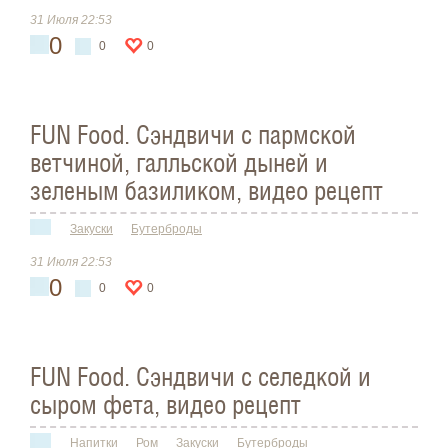
31 Июля 22:53
0
0
0
FUN Food. Сэндвичи с пармской
ветчиной, галльской дыней и
зеленым базиликом, видео рецепт
Закуски
Бутерброды
31 Июля 22:53
0
0
0
FUN Food. Сэндвичи с селедкой и
сыром фета, видео рецепт
Напитки
Ром
Закуски
Бутерброды