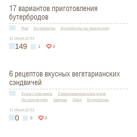
17 вариантов приготовления
бутербродов
Ром
Бутерброды
Бутерброды на скорую руку
31 Июля 22:53
149
1
0
6 рецептов вкусных вегетарианских
сэндвичей
Кухни стран мира
Североамериканская кухня
На скорую руку
Завтрак
Обед
Бутерброды
31 Июля 22:53
0
0
0