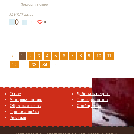
Закуски из сыра
31 Июля 22:53
0
0
0
←
1
2
3
4
5
6
7
8
9
10
11
...
→
12
33
34
O нас
Добавить рецепт
Авторские права
Поиск рецептов
Обратная связь
Сообщество
Правила сайта
Реклама