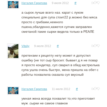
#
0
Наталия Гарипова
9 июля 2012
а сырок лучше всего наз. карат с луком
специально для супа стоит22 р.можно без мяса
просто с грибами,немного
пшена,обалденно,кажется супчик заправлен
сметаной.такие сырки видела только в РЕАЛЕ
#
0
Vitaliy
9 июля 2012
претензии к рецепту нету может я допустил
ошибку (не тот сыр бросил: бывает д я не повар
я просто кондитер, суп сварил в обед кастрюлька
супа ушла очень быстро, жена пришла на обет с
работы похвалила сказала суп вкусный
#
0
Наталия Гарипова
11 июля 2012
умная жена всегда похвалит то,что приготовит
муж .сырки не самое главное