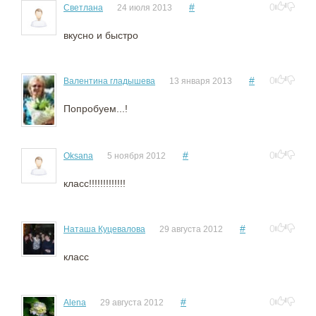
#
0
Светлана
24 июля 2013
вкусно и быстро
#
0
Валентина гладышева
13 января 2013
Попробуем...!
#
0
Oksana
5 ноября 2012
класс!!!!!!!!!!!!!
#
0
Наташа Куцевалова
29 августа 2012
класс
#
0
Alena
29 августа 2012