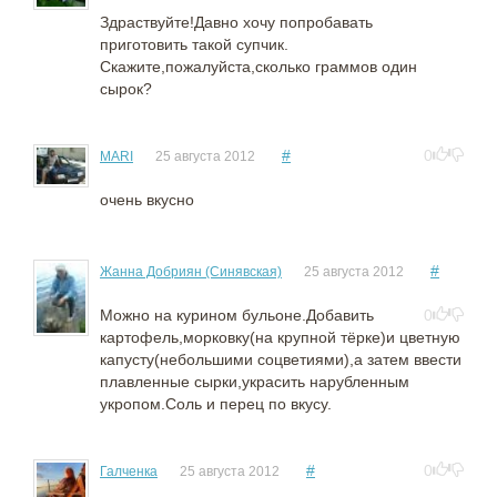
Здраствуйте!Давно хочу попробавать
приготовить такой супчик.
Скажите,пожалуйста,сколько граммов один
сырок?
#
0
MARI
25 августа 2012
очень вкусно
#
Жанна Добриян (Cинявская)
25 августа 2012
Можно на курином бульоне.Добавить
0
картофель,морковку(на крупной тёрке)и цветную
капусту(небольшими соцветиями),а затем ввести
плавленные сырки,украсить нарубленным
укропом.Соль и перец по вкусу.
#
0
Галченка
25 августа 2012