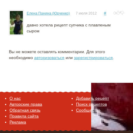
#
0
Елена Панина (Юрченко)
7 июля 2012
давно хотела рицепт супчика с плавленым
сыром
Вы не можете оставлять комментарии. Для этого
необходимо
авторизоваться
или
зарегистрироваться
.
O нас
Добавить рецепт
Авторские права
Поиск рецептов
Обратная связь
Сообщество
Правила сайта
Реклама