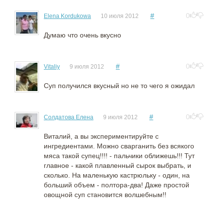
#
0
Elena Kordukowa
10 июля 2012
Думаю что очень вкусно
#
0
Vitaliy
9 июля 2012
Суп получился вкусный но не то чего я ожидал
#
0
Солдатова Елена
9 июля 2012
Виталий, а вы экспериментируйте с
ингредиентами. Можно сварганить без всякого
мяса такой супец!!!! - пальчики оближешь!!! Тут
главное - какой плавленный сырок выбрать, и
сколько. На маленькую кастрюльку - один, на
больший объем - полтора-два! Даже простой
овощной суп становится волшебным!!