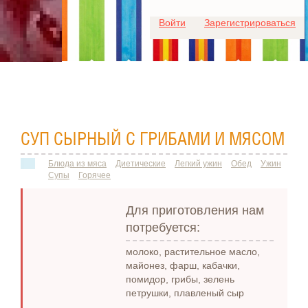
Для любых предложений по
Войти
Зарегистрироваться
сайту: ideaport@cp9.ru
СУП СЫРНЫЙ С ГРИБАМИ И МЯСОМ
Блюда из мяса
Диетические
Легкий ужин
Обед
Ужин
Супы
Горячее
Для приготовления нам
потребуется:
молоко, растительное масло,
майонез, фарш, кабачки,
помидор, грибы, зелень
петрушки, плавленый сыр