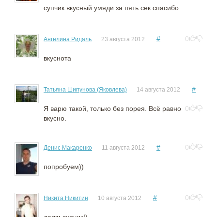
супчик вкусный умяди за пять сек спасибо
#
0
Ангелина Ридаль
23 августа 2012
вкуснота
#
Татьяна Шипунова (Яковлева)
14 августа 2012
Я варю такой, только без порея. Всё равно
0
вкусно.
#
0
Денис Макаренко
11 августа 2012
попробуем))
#
0
Никита Никитин
10 августа 2012
легки супчик!)