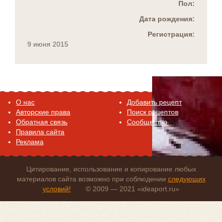
Пол:
Дата рождения:
Регистрация:
9 июня 2015
O нас
Добавить рецепт
Авторские права
Поиск рецептов
Обратная связь
Сообщество
Правила сайта
Реклама
Цитирование, использование и копирование любых
материалов сайта возможно при соблюдении
следующих
условий!
© 2009 — 2021 «ideaport.ru»