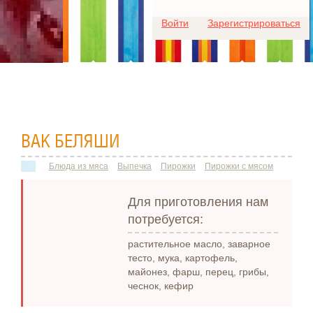
Для любых предложений по
Войти
Зарегистрироваться
сайту: ideaport@cp9.ru
ВАК БЕЛЯШИ
Блюда из мяса
Выпечка
Пирожки
Пирожки с мясом
Для приготовления нам
потребуется:
растительное масло, заварное
тесто, мука, картофель,
майонез, фарш, перец, грибы,
чеснок, кефир