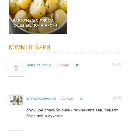
КАРТОФЕЛЬ С МЯСОМ,
ТУШЕНЫЕ ПО-ТАТАРСКИ
КОММЕНТАРИИ
#
0
Nensi naumova
6 июня
#
0
Елена Ахременко
15 мая
большое спасибо очень понраился ваш рецепт
беляшей в духовке