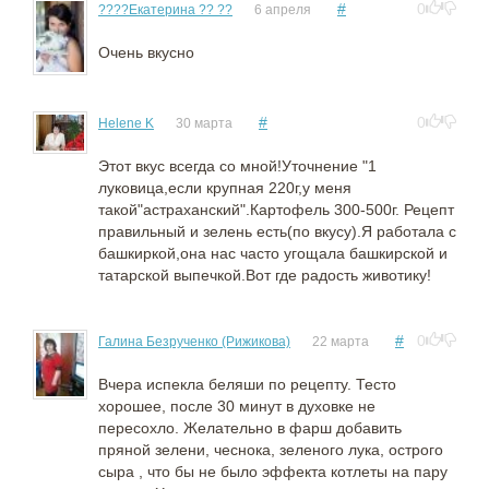
#
0
????Екатерина ?? ??
6 апреля
Очень вкусно
#
0
Helene K
30 марта
Этот вкус всегда со мной!Уточнение "1
луковица,если крупная 220г,у меня
такой"астраханский".Картофель 300-500г. Рецепт
правильный и зелень есть(по вкусу).Я работала с
башкиркой,она нас часто угощала башкирской и
татарской выпечкой.Вот где радость животику!
#
0
Галина Безрученко (Рижикова)
22 марта
Вчера испекла беляши по рецепту. Тесто
хорошее, после 30 минут в духовке не
пересохло. Желательно в фарш добавить
пряной зелени, чеснока, зеленого лука, острого
сыра , что бы не было эффекта котлеты на пару