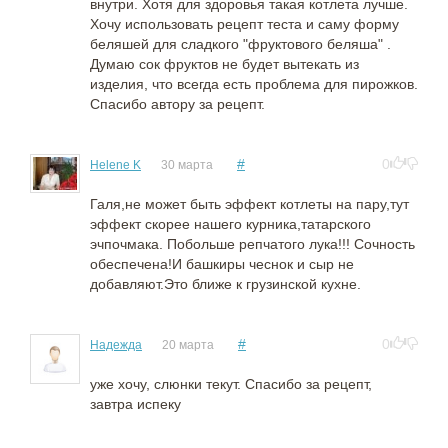
внутри. Хотя для здоровья такая котлета лучше.
Хочу использовать рецепт теста и саму форму
беляшей для сладкого "фруктового беляша" .
Думаю сок фруктов не будет вытекать из
изделия, что всегда есть проблема для пирожков.
Спасибо автору за рецепт.
#
0
Helene K
30 марта
Галя,не может быть эффект котлеты на пару,тут
эффект скорее нашего курника,татарского
эчпочмака. Побольше репчатого лука!!! Сочность
обеспечена!И башкиры чеснок и сыр не
добавляют.Это ближе к грузинской кухне.
#
0
Надежда
20 марта
уже хочу, слюнки текут. Спасибо за рецепт,
завтра испеку