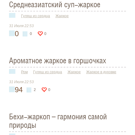
Cреднеазиатский суп-жаркое
Гуляш из сердца
Жаркое
31 Июля 22:53
0
0
0
Ароматное жаркое в горшочках
Ром
Гуляш из сердца
Жаркое
Жаркое в духовке
31 Июля 22:53
94
2
0
Бехи-жаркоп – гармония самой
природы