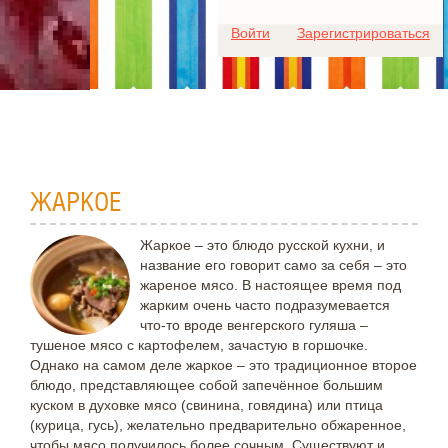
Для любых предложений по
Войти
Зарегистрироваться
сайту: ideaport@cp9.ru
ЖАРКОЕ
Жаркое – это блюдо русской кухни, и
название его говорит само за себя – это
жареное мясо. В настоящее время под
жарким очень часто подразумевается
что-то вроде венгерского гуляша –
тушеное мясо с картофелем, зачастую в горшочке.
Однако на самом деле жаркое – это традиционное второе
блюдо, представляющее собой запечённое большим
куском в духовке мясо (свинина, говядина) или птица
(курица, гусь), желательно предварительно обжаренное,
чтобы мясо получилось более сочным. Существуют и