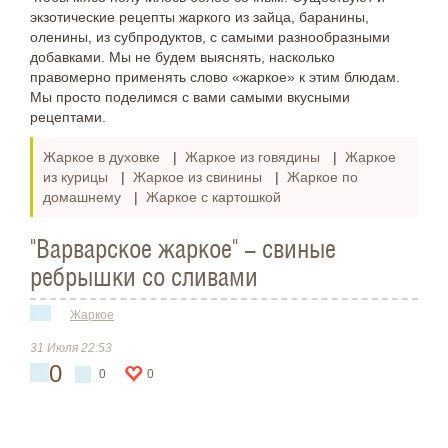
экзотические рецепты жаркого из зайца, баранины,
оленины, из субпродуктов, с самыми разнообразными
добавками. Мы не будем выяснять, насколько
правомерно применять слово «жаркое» к этим блюдам.
Мы просто поделимся с вами самыми вкусными
рецептами.
Жаркое в духовке
|
Жаркое из говядины
|
Жаркое
из курицы
|
Жаркое из свинины
|
Жаркое по
домашнему
|
Жаркое с картошкой
"Варварское жаркое" - свиные
ребрышки со сливами
Жаркое
31 Июля 22:53
0
0
0