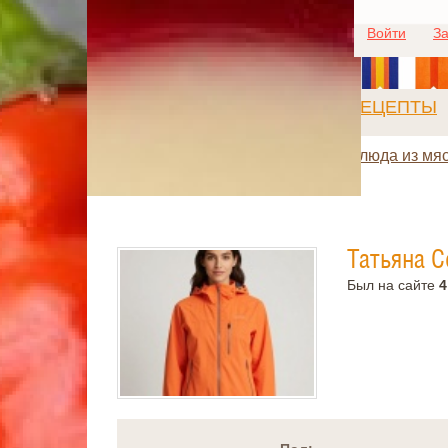
Войти
За
РЕЦЕПТЫ
Блюда из мя
Татьяна С
Был на сайте
4