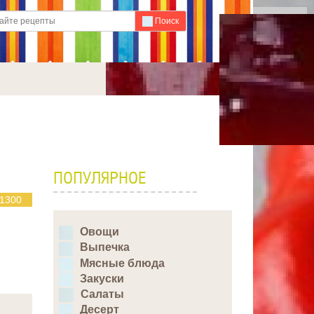
Для любых предложений по
Поиск
сайту: ideaport@cp9.ru
ПОПУЛЯРНОЕ
1300
Овощи
Выпечка
Мясные блюда
Закуски
Салаты
Десерт