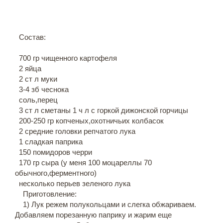
Состав:
700 гр чищенного картофеля
2 яйца
2 ст л муки
3-4 зб чеснока
соль,перец
3 ст л сметаны 1 ч л с горкой дижонской горчицы
200-250 гр копченых,охотничьих колбасок
2 средние головки репчатого лука
1 сладкая паприка
150 помидоров черри
170 гр сыра (у меня 100 моцареллы 70
обычного,ферментного)
несколько перьев зеленого лука
Приготовление:
1) Лук режем полукольцами и слегка обжариваем.
Добавляем порезанную паприку и жарим еще