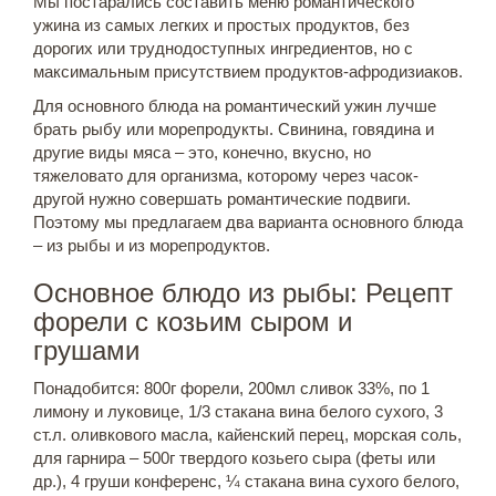
Мы постарались составить меню романтического
ужина из самых легких и простых продуктов, без
дорогих или труднодоступных ингредиентов, но с
максимальным присутствием продуктов-афродизиаков.
Для основного блюда на романтический ужин лучше
брать рыбу или морепродукты. Свинина, говядина и
другие виды мяса – это, конечно, вкусно, но
тяжеловато для организма, которому через часок-
другой нужно совершать романтические подвиги.
Поэтому мы предлагаем два варианта основного блюда
– из рыбы и из морепродуктов.
Основное блюдо из рыбы: Рецепт
форели с козьим сыром и
грушами
Понадобится: 800г форели, 200мл сливок 33%, по 1
лимону и луковице, 1/3 стакана вина белого сухого, 3
ст.л. оливкового масла, кайенский перец, морская соль,
для гарнира – 500г твердого козьего сыра (феты или
др.), 4 груши конференс, ¼ стакана вина сухого белого,