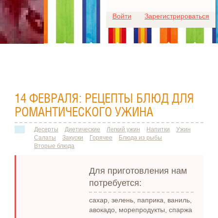
Для любых предложений по
Войти
Зарегистрироваться
сайту: ideaport@cp9.ru
14 ФЕВРАЛЯ: РЕЦЕПТЫ БЛЮД ДЛЯ
РОМАНТИЧЕСКОГО УЖИНА
Десерты
Диетические
Легкий ужин
Напитки
Ужин
Салаты
Закуски
Горячее
Блюда из рыбы
Вторые блюда
Для приготовления нам
потребуется:
сахар, зелень, паприка, ваниль,
авокадо, морепродукты, спаржа