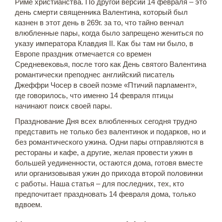
Риме христианства. По другой версии 14 февраля – это
день смерти священника Валентина, который был
казнен в этот день в 269г. за то, что тайно венчал
влюбленные пары, когда было запрещено жениться по
указу императора Клавдия II. Как бы там ни было, в
Европе праздник отмечается со времен
Средневековья, после того как День святого Валентина
романтически преподнес английский писатель
Джеффри Чосер в своей поэме «Птичий парламент»,
где говорилось, что именно 14 февраля птицы
начинают поиск своей пары.
Празднование Дня всех влюбленных сегодня трудно
представить не только без валентинок и подарков, но и
без романтического ужина. Одни пары отправляются в
рестораны и кафе, а другие, желая провести ужин в
большей уединенности, остаются дома, готовя вместе
или организовывая ужин до прихода второй половинки
с работы. Наша статья – для последних, тех, кто
предпочитает праздновать 14 февраля дома, только
вдвоем.