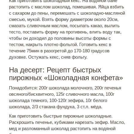
Как приготовить шоколадный кекс. На водяной бане
растопить с маслом шоколад, помешивая. Яйца взбить
с сахаром до пены, перемешать с шоколадно-масляной
смесью, мукой. Взять форму диаметром около 20см,
смазать сливочным маслом, посыпать какао, вылить
тесто, поставить форму на противень, влить воду так,
чтобы он доходил до половины высоты формы с
тестом, накрыть плотно фольгой. Готовить кекс в
течение 75мин в разогретой до 170-180 градусов
духовке. Остужать кекс, сняв фольгу.
На десерт: Рецепт быстрых
пирожных «Шоколадная конфета»
Понадобится: 200г шоколада молочного, 200г печенья
овсяного/бисквитного, 125г сливочного масла, 100г
шоколада темного, 100-120г зефира, 10г белого
шоколада, 2/3 стакана фундука, 3 ст.л. мёда.
Как приготовить быстрые пирожные шоколадные.
Раскрошить печенье, кубиками нарезать зефир. Масло,
мед и разломанный шоколад растопить на водяной