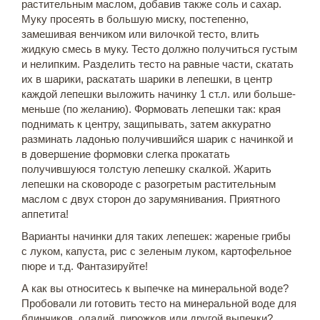
растительным маслом, добавив также соль и сахар.
Муку просеять в большую миску, постепенно,
замешивая венчиком или вилочкой тесто, влить
жидкую смесь в муку. Тесто должно получиться густым
и нелипким. Разделить тесто на равные части, скатать
их в шарики, раскатать шарики в лепешки, в центр
каждой лепешки выложить начинку 1 ст.л. или больше-
меньше (по желанию). Формовать лепешки так: края
поднимать к центру, защипывать, затем аккуратно
разминать ладонью получившийся шарик с начинкой и
в довершение формовки слегка прокатать
получившуюся толстую лепешку скалкой. Жарить
лепешки на сковороде с разогретым растительным
маслом с двух сторон до зарумянивания. Приятного
аппетита!
Варианты начинки для таких лепешек: жареные грибы
с луком, капуста, рис с зеленым луком, картофельное
пюре и т.д. Фантазируйте!
А как вы относитесь к выпечке на минеральной воде?
Пробовали ли готовить тесто на минеральной воде для
блинчиков, оладий, пирожков или другой выпечки?