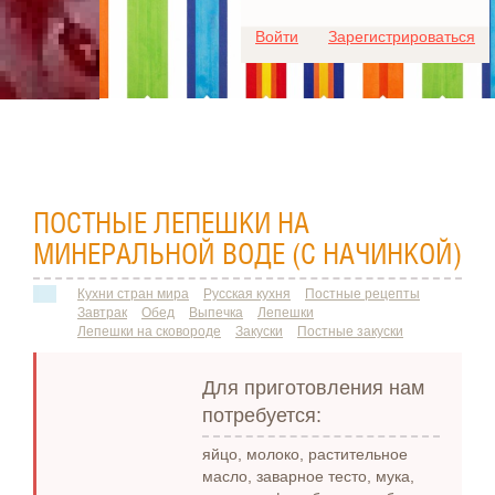
Для любых предложений по
Войти
Зарегистрироваться
сайту: ideaport@cp9.ru
ПОСТНЫЕ ЛЕПЕШКИ НА
МИНЕРАЛЬНОЙ ВОДЕ (С НАЧИНКОЙ)
Кухни стран мира
Русская кухня
Постные рецепты
Завтрак
Обед
Выпечка
Лепешки
Лепешки на сковороде
Закуски
Постные закуски
Для приготовления нам
потребуется:
яйцо, молоко, растительное
масло, заварное тесто, мука,