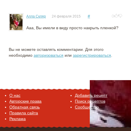
#
0
Алла Скляр
24 февраля 2015
Ааа, Вы имели в виду просто накрыть пленкой?
Вы не можете оставлять комментарии. Для этого
необходимо
авторизоваться
или
зарегистрироваться
.
O нас
Добавить рецепт
Авторские права
Поиск рецептов
Обратная связь
Сообщество
Правила сайта
Реклама