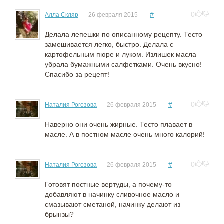
#
0
Алла Скляр
26 февраля 2015
Делала лепешки по описанному рецепту. Тесто
замешивается легко, быстро. Делала с
картофельным пюре и луком. Излишек масла
убрала бумажными салфетками. Очень вкусно!
Спасибо за рецепт!
#
0
Наталия Рогозова
26 февраля 2015
Наверно они очень жирные. Тесто плавает в
масле. А в постном масле очень много калорий!
#
0
Наталия Рогозова
26 февраля 2015
Готовят постные вертуды, а почему-то
добавляют в начинку сливочное масло и
смазывают сметаной, начинку делают из
брынзы?