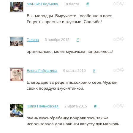
#
0
МАРЗИЯ Ходыева
18 марта
Вы- молодцы. Выручаете , особенно в пост.
Рецепты простые и вкусные! Спасибо!
#
0
Галина
3 ноября 2015
оригинально, моим мужичкам понравилось!
#
0
Елена Рябушкина
6 марта 2015
Благодарю за рецептик,сохраню себе.Мужчин
своих порадую вкуснятинкой.
#
0
Юлия Пеньковская
2 марта 2015
очень вкусно!ребенку понравилось,так же
использовала для начинки капусту,лук.марковь