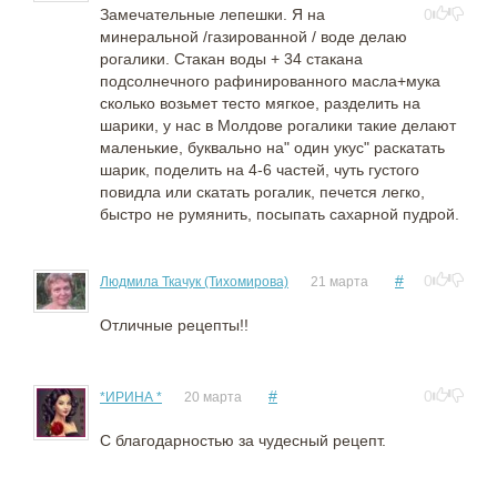
Замечательные лепешки. Я на
0
минеральной /газированной / воде делаю
рогалики. Стакан воды + 34 стакана
подсолнечного рафинированного масла+мука
сколько возьмет тесто мягкое, разделить на
шарики, у нас в Молдове рогалики такие делают
маленькие, буквально на" один укус" раскатать
шарик, поделить на 4-6 частей, чуть густого
повидла или скатать рогалик, печется легко,
быстро не румянить, посыпать сахарной пудрой.
#
0
Людмила Ткачук (Тихомирова)
21 марта
Отличные рецепты!!
#
0
*ИРИНА *
20 марта
С благодарностью за чудесный рецепт.