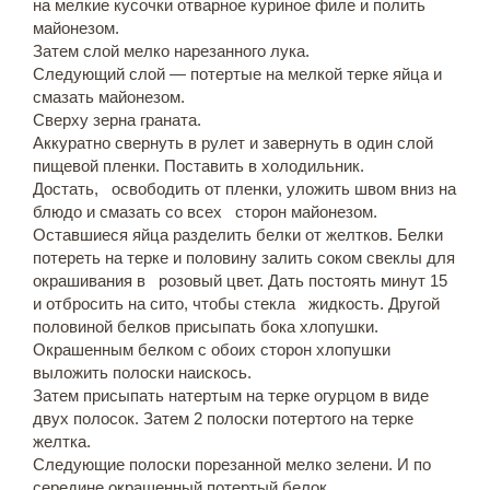
на мелкие кусочки отварное куриное филе и полить
майонезом.
Затем слой мелко нарезанного лука.
Следующий слой — потертые на мелкой терке яйца и
смазать майонезом.
Сверху зерна граната.
Аккуратно свернуть в рулет и завернуть в один слой
пищевой пленки. Поставить в холодильник.
Достать, освободить от пленки, уложить швом вниз на
блюдо и смазать со всех сторон майонезом.
Оставшиеся яйца разделить белки от желтков. Белки
потереть на терке и половину залить соком свеклы для
окрашивания в розовый цвет. Дать постоять минут 15
и отбросить на сито, чтобы стекла жидкость. Другой
половиной белков присыпать бока хлопушки.
Окрашенным белком с обоих сторон хлопушки
выложить полоски наискось.
Затем присыпать натертым на терке огурцом в виде
двух полосок. Затем 2 полоски потертого на терке
желтка.
Следующие полоски порезанной мелко зелени. И по
середине окрашенный потертый белок.