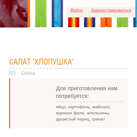
Для любых предложений по
Войти
Зарегистрироваться
сайту: ideaport@cp9.ru
САЛАТ "ХЛОПУШКА"
Салаты
Для приготовления нам
потребуется:
яйцо, картофель, майонез,
куриное филе, апельсины,
душистый перец, гранат