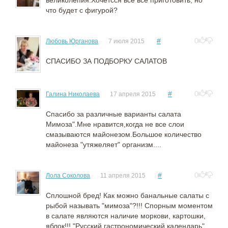
великолепия.Хочетсся все все приготовить, но
что будет с фигурой?
#
0
Любовь Юрганова
7 июля 2015
СПАСИБО ЗА ПОДБОРКУ САЛАТОВ
#
0
Галина Николаева
17 апреля 2015
Спасибо за различные варианты салата
Мимоза".Мне нравится,когда не все слои
смазываются майонезом.Большое количество
майонеза "утяжеляет" организм....
#
0
Лола Соколова
11 апреля 2015
Сплошной бред! Как можно банальные салаты с
рыбой называть "мимоза"?!!! Спорным моментом
в салате являются наличие моркови, картошки,
яблок!!! "Русский гастрономический календарь"