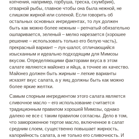
копчения, например, горбуша, треска, скумбрия),
отварной рыбы, главное чтобы она была нежной, не
слишком жирной или соленой. Если говорить об
остальных основных ингредиентах, то лук должен
быть как можно более нежным – репчатый обязательно
ошпаривается, зеленый – мелко нарезается (хорошее
решение – использовать только его белую часть),
прекрасный вариант – лук-шалот, отличающийся
изысканным и идеально подходящим для Мимозы
вкусом. Определяющими факторами вкуса в этом
салате являются майонез и яйца, а точнее их качество.
Майонез должен быть жирным – легкие варианты
исказят вкус салата, а у яиц должны быть как можно
более яркие желтки.
Самым спорным ингредиентом этого салата является
сливочное масло – его использование считается
традиционным правилом хорошей Мимозы, однако
далеко не все с таким правилом согласны. Дело в том,
что замороженное тертое масло, включенное в салат
средним слоем, существенно повышает жирность,
калорийность салата, а не только его сливочность. И