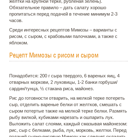
желтки на крупной терке, рубленая зелень).
Обязательное правило – дать салату хорошо
пропитаться перед подачей в течение минимум 2-3
часов.
Среди интересных рецептов Мимозы – варианты с
рисом, с сыром, с крабовыми палочками, а также с
яблоком.
Рецепт Мимозы с рисом и сыром
Понадобится: 200 г сыра твердого, 6 вареных яиц, 4
отварных моркови, 2 луковицы, 1-2 банки горбуши/
сардин/тунца, ½ стакана риса, майонез.
Рис до готовности отварить, на мелкой терке потереть
сыр, отделить вареные белки от желтков, смешать с
сыром потертые также на мелкой терке белки. Размять
рыбу вилкой, кубиками нарезать и ошпарить лук.
Выложить салат слоями, каждый смазывая майонезом:
рис, сыр с белками, рыба, лук, морковь, желтки. Перед
подачей сырно-рисовую Мимозу как следует охладить.