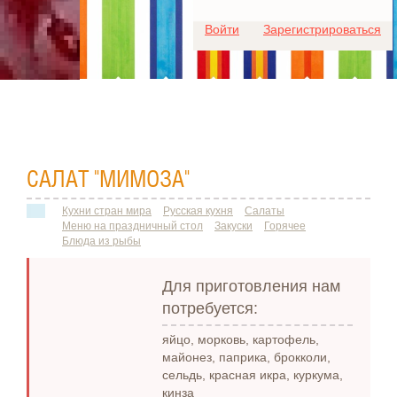
Для любых предложений по
Войти
Зарегистрироваться
сайту: ideaport@cp9.ru
САЛАТ "МИМОЗА"
Кухни стран мира
Русская кухня
Салаты
Меню на праздничный стол
Закуски
Горячее
Блюда из рыбы
Для приготовления нам
потребуется:
яйцо, морковь, картофель,
майонез, паприка, брокколи,
сельдь, красная икра, куркума,
кинза