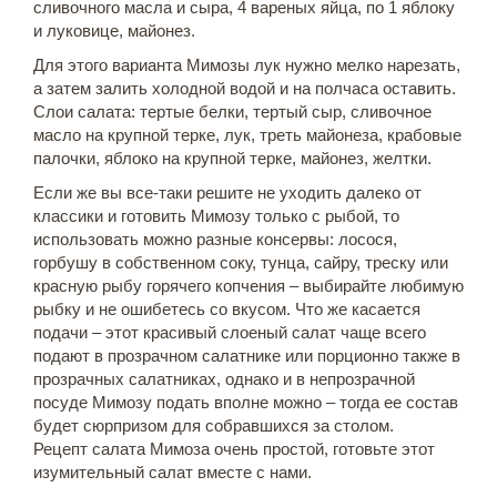
сливочного масла и сыра, 4 вареных яйца, по 1 яблоку
и луковице, майонез.
Для этого варианта Мимозы лук нужно мелко нарезать,
а затем залить холодной водой и на полчаса оставить.
Слои салата: тертые белки, тертый сыр, сливочное
масло на крупной терке, лук, треть майонеза, крабовые
палочки, яблоко на крупной терке, майонез, желтки.
Если же вы все-таки решите не уходить далеко от
классики и готовить Мимозу только с рыбой, то
использовать можно разные консервы: лосося,
горбушу в собственном соку, тунца, сайру, треску или
красную рыбу горячего копчения – выбирайте любимую
рыбку и не ошибетесь со вкусом. Что же касается
подачи – этот красивый слоеный салат чаще всего
подают в прозрачном салатнике или порционно также в
прозрачных салатниках, однако и в непрозрачной
посуде Мимозу подать вполне можно – тогда ее состав
будет сюрпризом для собравшихся за столом.
Рецепт салата Мимоза очень простой, готовьте этот
изумительный салат вместе с нами.