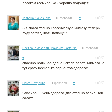
яблоком (семиренко - хорошо подойдет)
#
0
Татьяна Любезнова
16 февраля
А я знала только классическую мимозу, теперь
буду заглядывать почаще !
Светлана Закарян (Можейко)Романче
16 февраля
#
0
спасибо большое-давно искала салат "Мимоза",а
тут сразу несколько вариантов-здорово!
#
0
Ольга Петренко
11 февраля
Спасибо ! Очень здорово ,что столько вариантов
салата!