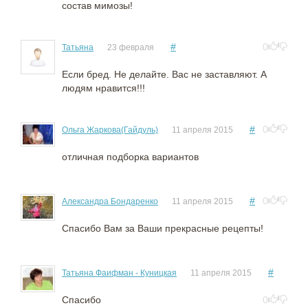
состав мимозы!
#
0
Татьяна
23 февраля
Если бред. Не делайте. Вас не заставляют. А
людям нравится!!!
#
0
Ольга Жаркова(Гайдуль)
11 апреля 2015
отличная подборка вариантов
#
0
Александра Бондаренко
11 апреля 2015
Спасибо Вам за Ваши прекрасные рецепты!
#
Татьяна Фаифман - Куницкая
11 апреля 2015
Спасибо
0