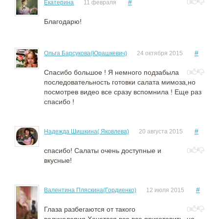
#
0
Екатерина
11 февраля
Благодарю!
#
Ольга Барсукова(Юрашкевич)
24 октября 2015
Спасибо большое ! Я немного подзабыла
0
последовательность готовки салата мимоза,но
посмотрев видео все сразу вспомнила ! Еще раз
спасибо !
#
Надежда Шишкина( Яковлева)
20 августа 2015
спасибо! Салаты очень доступные и
0
вкусные!
#
Валентина Пляскина(Гордиенко)
12 июля 2015
Глаза разбегаются от такого
0