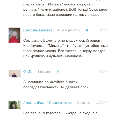
гласит: салат "Мимоза" лосось,яйцо, сыр,
репчатый луки и майонез. Всё! Точка! Остальное
просто банальные вариации на тему оливье!
#
0
Светлана Азовская
4 октября 2015
Согласна с Вами, это не классический рецепт.
Классическая "Мимоза" - горбуша, лук, яйцо, сыр
и сливочное масло. Все трется на терку мелкую
или крупную и чуть-чуть майонеза.
#
0
ОльГа
1 января
А напишите пожалуйста в какой
последовательности Вы делаете слои
#
0
Леонора (Елена) Перевозчикова
6 января
Все верно! А катофель никогда не входил в