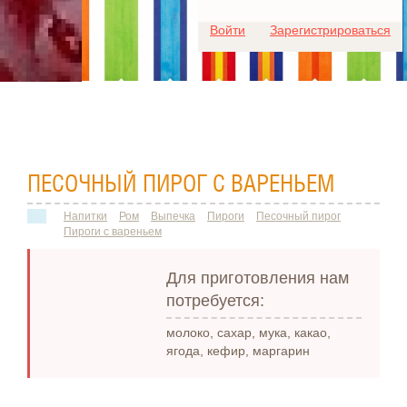
Для любых предложений по
Войти
Зарегистрироваться
сайту: ideaport@cp9.ru
ПЕСОЧНЫЙ ПИРОГ С ВАРЕНЬЕМ
Напитки
Ром
Выпечка
Пироги
Песочный пирог
Пироги с вареньем
Для приготовления нам
потребуется:
молоко, сахар, мука, какао,
ягода, кефир, маргарин