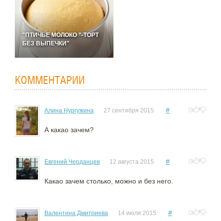
"ПТИЧЬЕ МОЛОКО "-ТОРТ
БЕЗ ВЫПЕЧКИ"
КОММЕНТАРИИ
#
0
Алина Нургужина
27 сентября 2015
А какао зачем?
#
0
Евгений Черданцев
12 августа 2015
Какао зачем столько, можно и без него.
#
0
Валентина Дмитриева
14 июля 2015