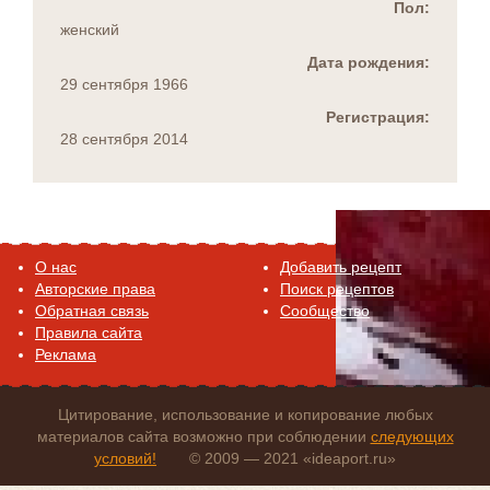
Пол:
женский
Дата рождения:
29 сентября 1966
Регистрация:
28 сентября 2014
O нас
Добавить рецепт
Авторские права
Поиск рецептов
Обратная связь
Сообщество
Правила сайта
Реклама
Цитирование, использование и копирование любых
материалов сайта возможно при соблюдении
следующих
условий!
© 2009 — 2021 «ideaport.ru»