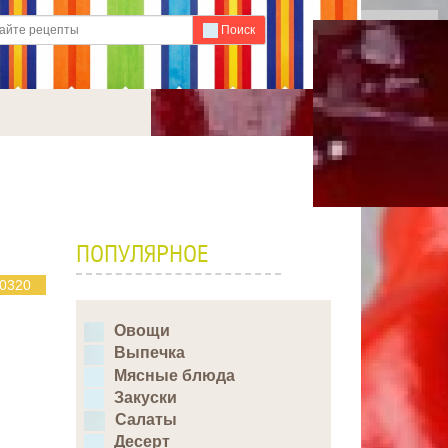
Для любых предложений по
Поиск
сайту: ideaport@cp9.ru
ПОПУЛЯРНОЕ
0320
Овощи
Выпечка
Мясные блюда
Закуски
Салаты
Десерт