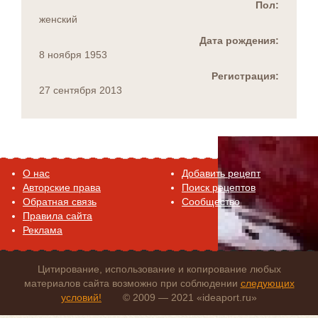
Пол:
женский
Дата рождения:
8 ноября 1953
Регистрация:
27 сентября 2013
O нас
Добавить рецепт
Авторские права
Поиск рецептов
Обратная связь
Сообщество
Правила сайта
Реклама
Цитирование, использование и копирование любых
материалов сайта возможно при соблюдении
следующих
условий!
© 2009 — 2021 «ideaport.ru»