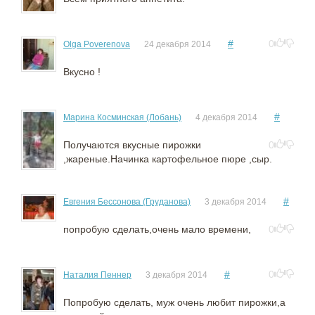
#
0
Olga Poverenova
24 декабря 2014
Вкусно !
#
Марина Косминская (Лобань)
4 декабря 2014
Получаются вкусные пирожки
0
,жареные.Начинка картофельное пюре ,сыр.
#
Eвгения Бессонова (Груданова)
3 декабря 2014
попробую сделать,очень мало времени,
0
#
0
Наталия Пеннер
3 декабря 2014
Попробую сделать, муж очень любит пирожки,а