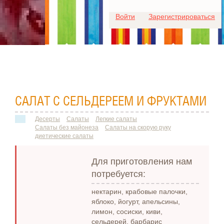
Для любых предложений по
Войти
Зарегистрироваться
сайту: ideaport@cp9.ru
САЛАТ С СЕЛЬДЕРЕЕМ И ФРУКТАМИ
Десерты
Салаты
Легкие салаты
Салаты без майонеза
Салаты на скорую руку
диетические салаты
Для приготовления нам
потребуется:
нектарин, крабовые палочки,
яблоко, йогурт, апельсины,
лимон, сосиски, киви,
сельдерей, барбарис