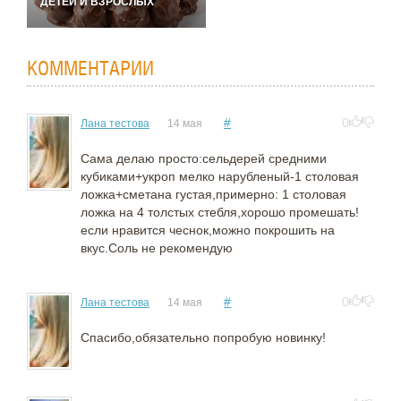
ДЕТЕЙ И ВЗРОСЛЫХ
КОММЕНТАРИИ
#
0
Лана тестова
14 мая
Сама делаю просто:сельдерей средними
кубиками+укроп мелко нарубленый-1 столовая
ложка+сметана густая,примерно: 1 столовая
ложка на 4 толстых стебля,хорошо промешать!
если нравится чеснок,можно покрошить на
вкус.Соль не рекомендую
#
0
Лана тестова
14 мая
Спасибо,обязательно попробую новинку!