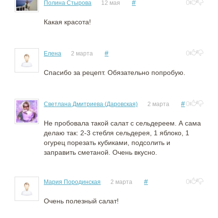
#
0
Полина Стырова
12 мая
Какая красота!
#
0
Елена
2 марта
Спасибо за рецепт. Обязательно попробую.
#
0
Светлана Дмитриева (Даровская)
2 марта
Не пробовала такой салат с сельдереем. А сама
делаю так: 2-3 стебля сельдерея, 1 яблоко, 1
огурец порезать кубиками, подсолить и
заправить сметаной. Очень вкусно.
#
0
Мария Породинская
2 марта
Очень полезный салат!