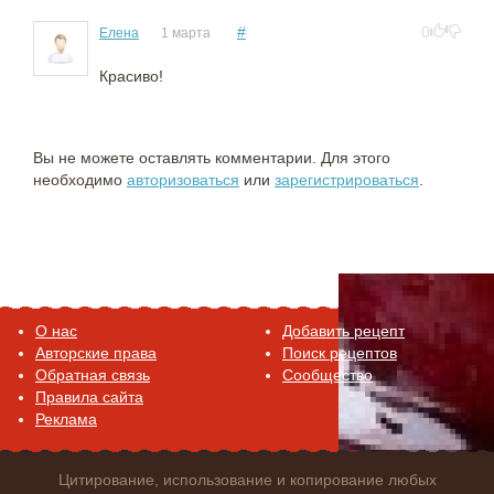
#
0
Елена
1 марта
Красиво!
Вы не можете оставлять комментарии. Для этого
необходимо
авторизоваться
или
зарегистрироваться
.
O нас
Добавить рецепт
Авторские права
Поиск рецептов
Обратная связь
Сообщество
Правила сайта
Реклама
Цитирование, использование и копирование любых