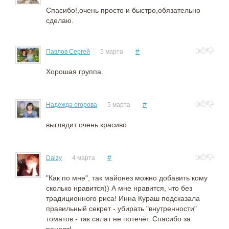
Спасибо!,очень просто и быстро,обязательно
сделаю.
#
0
Павлов Сергей
5 марта
Хорошая группа.
#
0
Надежда егорова
5 марта
выглядит очень красиво
#
0
Daizy
4 марта
"Как по мне", так майонез можно добавить кому
сколько нравится)) А мне нравится, что без
традиционного риса! Инна Кураш подсказала
правильный секрет - убирать "внутренности"
томатов - так салат не потечёт. Спасибо за
рецепт!