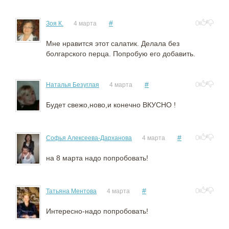
#
0
Зоя К.
4 марта
Мне нравится этот салатик. Делала без
болгарского перца. Попробую его добавить.
#
0
Наталья Безуглая
4 марта
Будет свежо,ново,и конечно ВКУСНО !
#
0
Софья Алексеева-Дарханова
4 марта
на 8 марта надо попробовать!
#
0
Татьяна Ментова
4 марта
Интересно-надо попробовать!