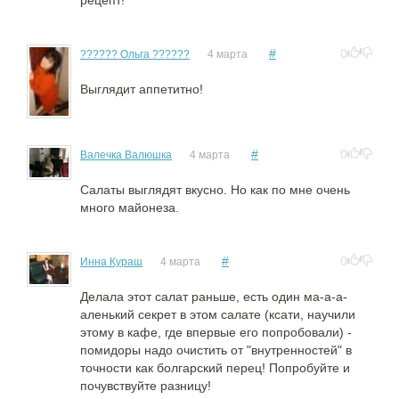
#
0
?????? Ольга ??????
4 марта
Выглядит аппетитно!
#
0
Валечка Валюшка
4 марта
Салаты выглядят вкусно. Но как по мне очень
много майонеза.
#
0
Инна Кураш
4 марта
Делала этот салат раньше, есть один ма-а-а-
аленький секрет в этом салате (ксати, научили
этому в кафе, где впервые его попробовали) -
помидоры надо очистить от "внутренностей" в
точности как болгарский перец! Попробуйте и
почувствуйте разницу!