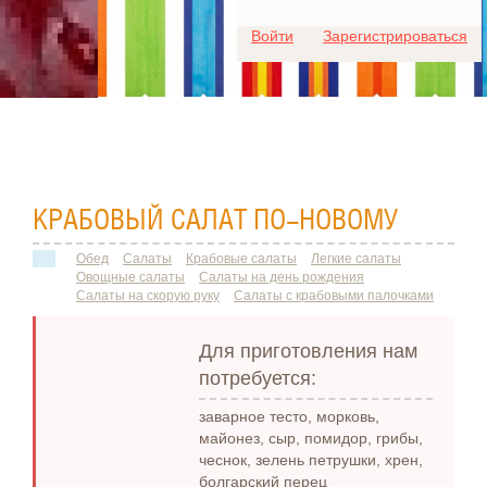
Для любых предложений по
Войти
Зарегистрироваться
сайту: ideaport@cp9.ru
КРАБОВЫЙ САЛАТ ПО-НОВОМУ
Обед
Салаты
Крабовые салаты
Легкие салаты
Овощные салаты
Салаты на день рождения
Салаты на скорую руку
Салаты с крабовыми палочками
Для приготовления нам
потребуется:
заварное тесто, морковь,
майонез, сыр, помидор, грибы,
чеснок, зелень петрушки, хрен,
болгарский перец