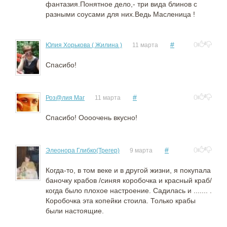
фантазия.Понятное дело,- три вида блинов с
разными соусами для них.Ведь Масленица !
#
0
Юлия Хорькова ( Жилина )
11 марта
Спасибо!
#
0
Роз@лия Маг
11 марта
Спасибо! Оооочень вкусно!
#
0
Элеонора Глибко(Трегер)
9 марта
Когда-то, в том веке и в другой жизни, я покупала
баночку крабов /синяя коробочка и красный краб/
когда было плохое настроение. Садилась и ....... .
Коробочка эта копейки стоила. Только крабы
были настоящие.