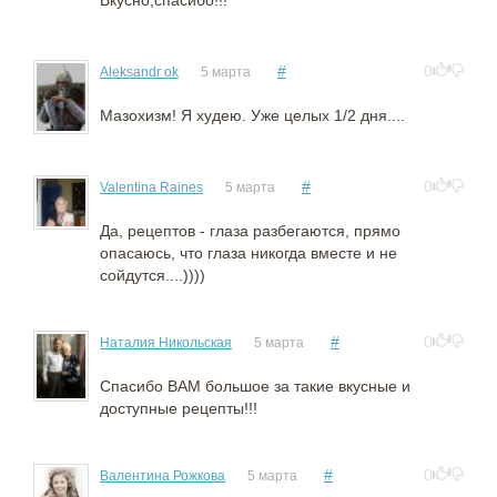
#
0
Aleksandr ok
5 марта
Мазохизм! Я худею. Уже целых 1/2 дня....
#
0
Valentina Raines
5 марта
Да, рецептов - глаза разбегаются, прямо
опасаюсь, что глаза никогда вместе и не
сойдутся....))))
#
0
Наталия Никольская
5 марта
Спасибо ВАМ большое за такие вкусные и
доступные рецепты!!!
#
0
Валентина Рожкова
5 марта