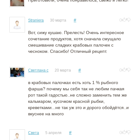
Приготовили, очень понравилось, свежо и легко!
#
0
Straniera
30 марта
Вот, сижу кушаю. Прелесть! Очень интересное
сочетание продуктов, хотя сначала смущало
смешивание сладких крабовых палочек с
чесноком. Спасибо! Отличный рецепт.
#
0
Светлана с
20 марта
в крабовых палочках есть хоть 1 % рыбного
фарша? почему мы себя так не любим пачкая
рот такой гадостью..не сложно заменить тем же
кальмаром, кусочком красной рыбки,
креветками...не так уж это и дорого обойдётся..и
вкуснее на много
#
0
Света
5 апреля