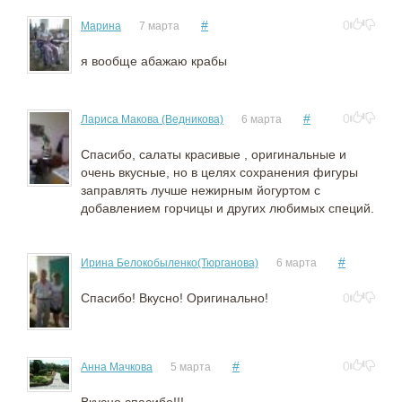
#
0
Марина
7 марта
я вообще абажаю крабы
#
0
Лариса Макова (Ведникова)
6 марта
Спасибо, салаты красивые , оригинальные и
очень вкусные, но в целях сохранения фигуры
заправлять лучше нежирным йогуртом с
добавлением горчицы и других любимых специй.
#
Ирина Белокобыленко(Тюрганова)
6 марта
Спасибо! Вкусно! Оригинально!
0
#
0
Анна Мачкова
5 марта
Вкусно,спасибо!!!