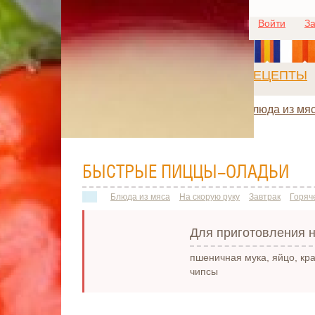
Войти
За
РЕЦЕПТЫ
Блюда из мя
БЫСТРЫЕ ПИЦЦЫ-ОЛАДЬИ
Блюда из мяса
На скорую руку
Завтрак
Горяч
Для приготовления н
пшеничная мука, яйцо, кра
чипсы