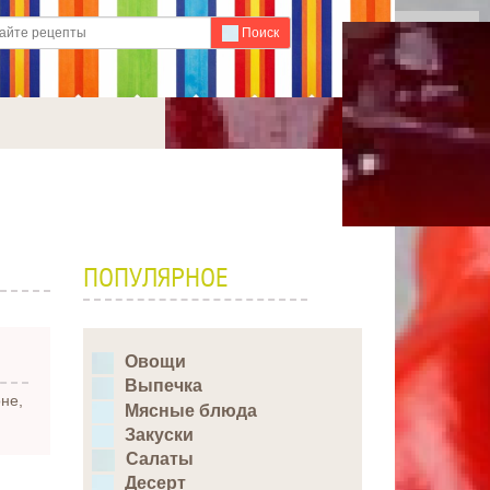
Для любых предложений по
Поиск
сайту: ideaport@cp9.ru
ПОПУЛЯРНОЕ
Овощи
Выпечка
не,
Мясные блюда
Закуски
Салаты
Десерт