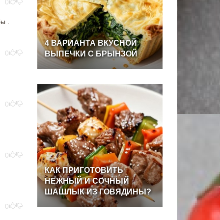
0
ы .
4
ВАРИАНТА
ВКУСНОЙ
0
ВЫПЕЧКИ
С
БРЫНЗОЙ
0
0
КАК
ПРИГОТОВИТЬ
НЕЖНЫЙ
И
СОЧНЫЙ
ШАШЛЫК
ИЗ
ГОВЯДИНЫ?
0