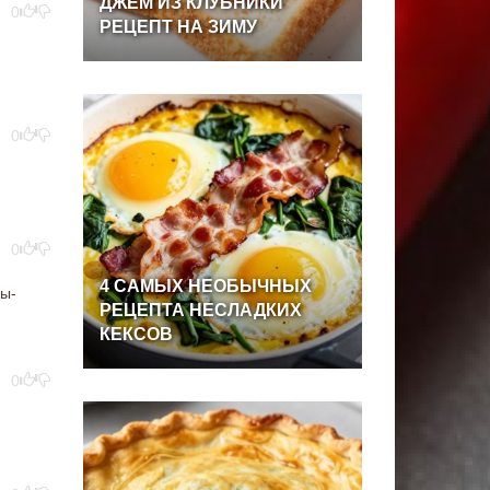
ДЖЕМ
ИЗ
КЛУБНИКИ
0
РЕЦЕПТ
НА
ЗИМУ
0
0
4
САМЫХ
НЕОБЫЧНЫХ
цы-
РЕЦЕПТА
НЕСЛАДКИХ
КЕКСОВ
0