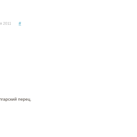
#
я 2011
лгарский перец.