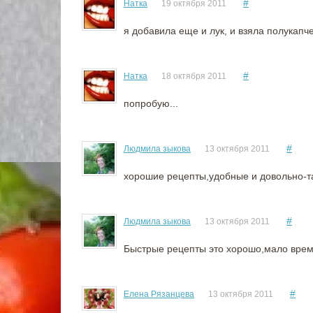
#
Натка
19 октября 2011
я добавила еще и лук, и взяла полукапч
#
Натка
18 октября 2011
попробую...
#
Людмила зыкова
13 октября 2011
хорошие рецепты,удобные и довольно-т
#
Людмила зыкова
13 октября 2011
Быстрые рецепты это хорошо,мало време
#
Елена Рязанцева
13 октября 2011