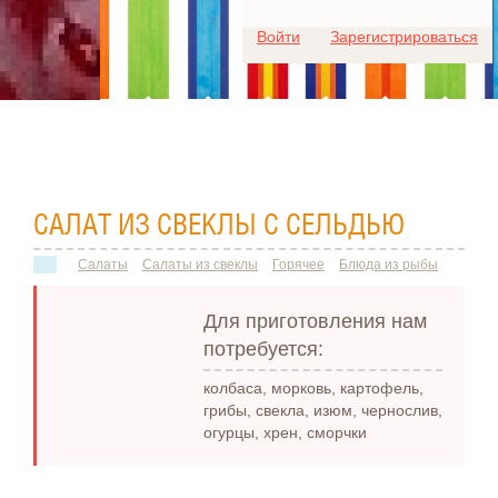
Для любых предложений по
Войти
Зарегистрироваться
сайту: ideaport@cp9.ru
САЛАТ ИЗ СВЕКЛЫ С СЕЛЬДЬЮ
Салаты
Салаты из свеклы
Горячее
Блюда из рыбы
Для приготовления нам
потребуется:
колбаса, морковь, картофель,
грибы, свекла, изюм, чернослив,
огурцы, хрен, сморчки