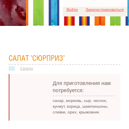
Для любых предложений по
Войти
Зарегистрироваться
сайту: ideaport@cp9.ru
САЛАТ "СЮРПРИЗ"
Салаты
Для приготовления нам
потребуется:
сахар, морковь, сыр, чеснок,
кунжут, корица, шампиньоны,
сливки, орех, крыжовник