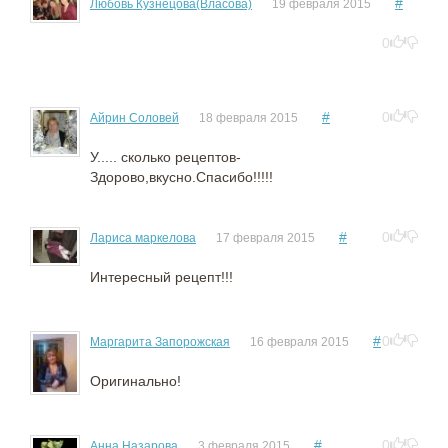
#
Любовь Кузнецова(Власова)
19 февраля 2015
0
#
0
Айрин Соловей
18 февраля 2015
У..... сколько рецептов-
Здорово,вкусно.Спасибо!!!!!
#
0
Лариса маркелова
17 февраля 2015
Интересный рецепт!!!
#
0
Маргарита Запорожская
16 февраля 2015
Оригинально!
#
0
Анна Назарова
3 февраля 2015