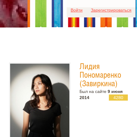
Для любых предложений по
Войти
Зарегистрироваться
сайту: ideaport@cp9.ru
Лидия
Пономаренко
(Завиркина)
Был на сайте
9 июня
2014
4280