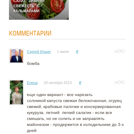
САЛАТ "ЗИМНЯЯ
СВЕЖЕСТЬ" С
КАЛЬМАРАМИ
КОММЕНТАРИИ
#
0
Сергей Ильин
1 июля
бомба
#
0
Елена
20 октября 2013
еще один вариант - все нарезать
соломкой:капуста свежая белокочанная, огурец
свежий, крабовые палочки и консервированная
кукуруза. летний легкий салатик - если все
смешать, но не солить и не заправлять
майонезом - продержится в холодильнике до 3-х
дней