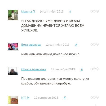
#
0
Марина П
14 сентября 2013
Я ТАК ДЕЛАЮ УЖЕ ДАВНО И МОИМ
ДОМАШНИМ НРАВИТСЯ.ЖЕЛАЮ ВСЕМ
УСПЕХОВ.
#
0
Бота ашенова
12 сентября 2013
ммммммммммммм,наиерное икусно
#
0
Оksana Алексеева
12 сентября 2013
Прекрасная альтернатива моему салату из
крабов, обязательно попробую.
#
0
N))) M
12 сентября 2013